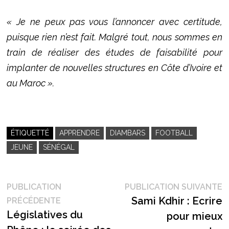
« Je ne peux pas vous l’annoncer avec certitude,
puisque rien n’est fait. Malgré tout, nous sommes en
train de réaliser des études de faisabilité pour
implanter de nouvelles structures en Côte d’Ivoire et
au Maroc ».
ÉTIQUETTÉ
APPRENDRE
DIAMBARS
FOOTBALL
JEUNE
SÉNÉGAL
Navigation
P
PUBLICATION
PUBLICATION SUIVANTE
Publication
s
Sami Kdhir : Ecrire
PRÉCÉDENTE
de
précédente :
Législatives du
pour mieux
l’article