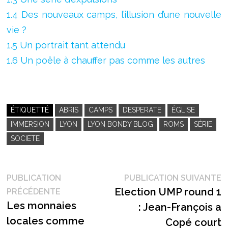
1.4 Des nouveaux camps, l’illusion d’une nouvelle
vie ?
1.5 Un portrait tant attendu
1.6 Un poêle à chauffer pas comme les autres
ÉTIQUETTÉ
ABRIS
CAMPS
DESPERATE
ÉGLISE
IMMERSION
LYON
LYON BONDY BLOG
ROMS
SÉRIE
SOCIETE
Navigation
P
PUBLICATION
PUBLICATION SUIVANTE
Publication
s
Election UMP round 1
PRÉCÉDENTE
de
précédente :
Les monnaies
: Jean-François a
l’article
locales comme
Copé court