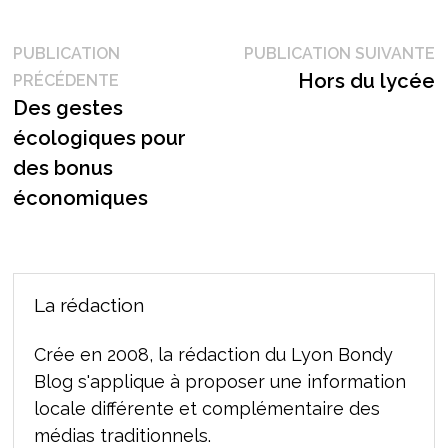
Navigation
P
PUBLICATION
PUBLICATION SUIVANTE
Publication
s
Hors du lycée
PRÉCÉDENTE
de
précédente :
Des gestes
l’article
écologiques pour
des bonus
économiques
La rédaction
Crée en 2008, la rédaction du Lyon Bondy
Blog s'applique à proposer une information
locale différente et complémentaire des
médias traditionnels.