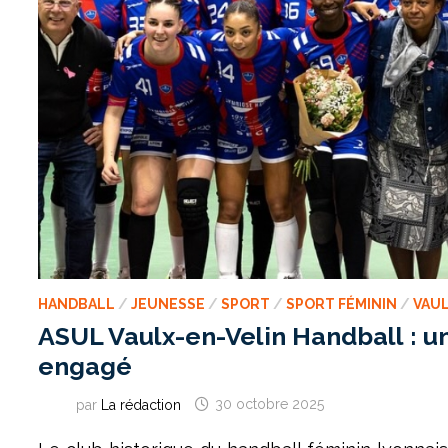
HANDBALL
/
JEUNESSE
/
SPORT
/
SPORT FÉMININ
/
VAUL
ASUL Vaulx-en-Velin Handball : u
engagé
par
La rédaction
30 octobre 2025