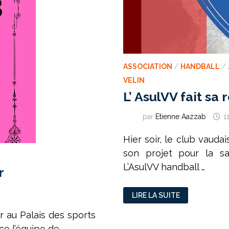
ASSOCIATION
/
HANDBALL
/
VELIN
L’ AsulVV fait sa
par
Etienne Aazzab
1
Hier soir, le club vauda
son projet pour la sa
L’AsulVV handball …
r
L’
LIRE LA SUITE
ASULVV
FAIT
SA
er au Palais des sports
RENTRÉE
e l’équipe de …