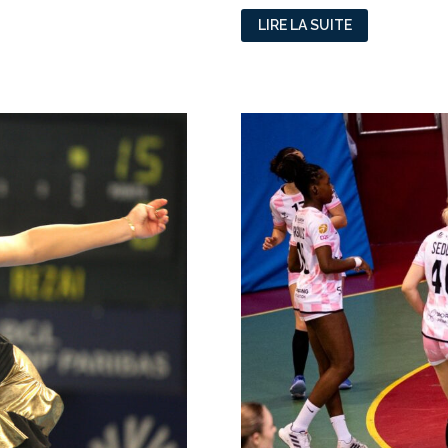
MICHELLE
LIRE LA SUITE
KANG
PATRONNE
DU
FOOT
LYONNAIS