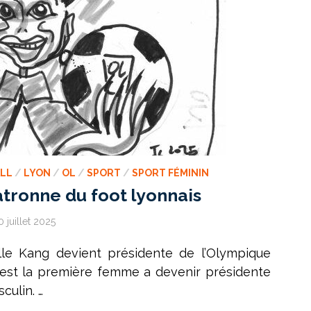
LL
/
LYON
/
OL
/
SPORT
/
SPORT FÉMININ
tronne du foot lyonnais
0 juillet 2025
lle Kang devient présidente de l’Olympique
e est la première femme a devenir présidente
culin. …