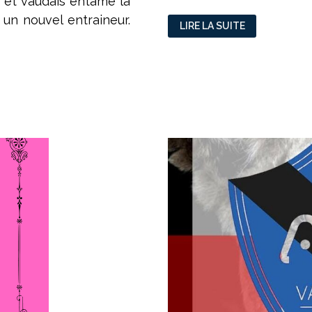
s et vaudais entame la
 un nouvel entraineur.
L’EXPÉRIENCE
LIRE LA SUITE
PAYE