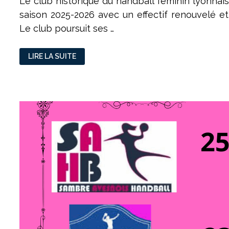
Le club historique du handball féminin lyonnai
saison 2025-2026 avec un effectif renouvelé et
Le club poursuit ses …
ASUL
LIRE LA SUITE
VAULX-
EN-
VELIN
HANDBALL :
UN
CLUB
FÉMININ
ENGAGÉ