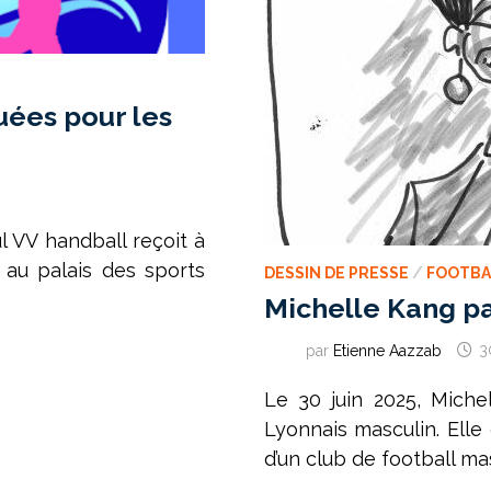
uées pour les
l VV handball reçoit à
 au palais des sports
DESSIN DE PRESSE
/
FOOTBA
Michelle Kang pa
par
Etienne Aazzab
3
Le 30 juin 2025, Miche
Lyonnais masculin. Ell
d’un club de football mas