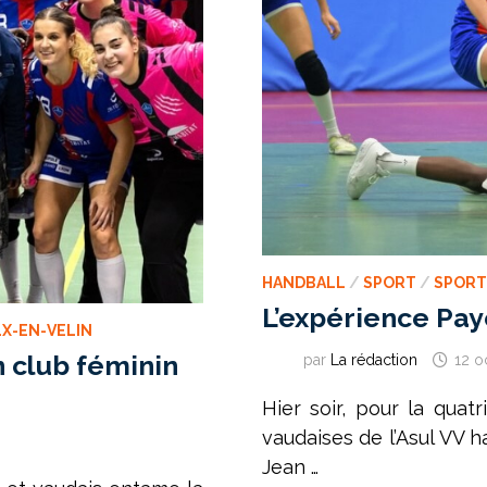
HANDBALL
/
SPORT
/
SPORT
L’expérience Pay
X-EN-VELIN
n club féminin
par
La rédaction
12 o
Hier soir, pour la qua
vaudaises de l’Asul VV h
Jean …