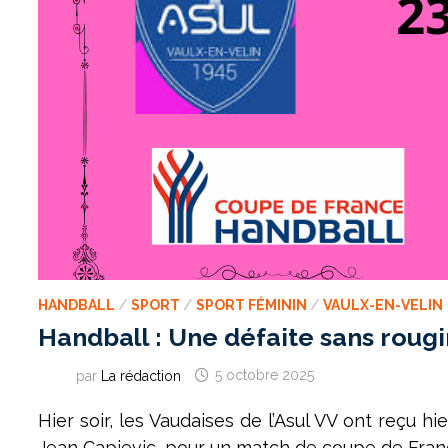
HANDBALL
/
SPORT
/
SPORT FÉMININ
/
VAULX-EN-VELIN
Handball : Une défaite sans rougi
par
La rédaction
5 octobre 2025
Hier soir, les Vaudaises de l’Asul VV ont reçu hi
Jean Capievic, pour un match de coupe de Franc