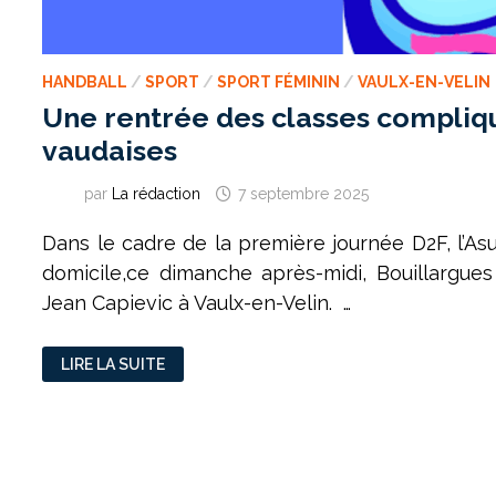
HANDBALL
/
SPORT
/
SPORT FÉMININ
/
VAULX-EN-VELIN
Une rentrée des classes compliq
vaudaises
par
La rédaction
7 septembre 2025
Dans le cadre de la première journée D2F, l’Asu
domicile,ce dimanche après-midi, Bouillargues
Jean Capievic à Vaulx-en-Velin. …
UNE
LIRE LA SUITE
RENTRÉE
DES
CLASSES
COMPLIQUÉES
POUR
LES
VAUDAISES