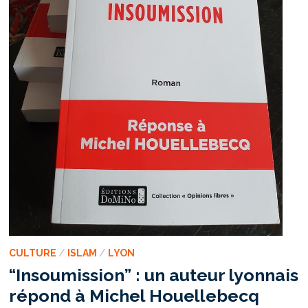
CULTURE
/
ISLAM
/
LYON
“Insoumission” : un auteur lyonnais
répond à Michel Houellebecq