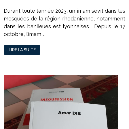
Durant toute l’année 2023, un imam sévit dans les
mosquées de la région rhodanienne, notamment
dans les banlieues est lyonnaises. Depuis le 17
octobre, l’imam …
UN
LIRE LA SUITE
IMAM
DÉSENVOÛTEUR
ACCUSÉ
D’ATTOUCHEMENT