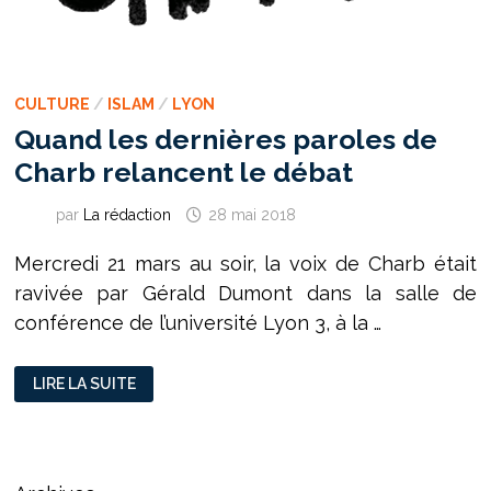
CULTURE
/
ISLAM
/
LYON
Quand les dernières paroles de
Charb relancent le débat
par
La rédaction
28 mai 2018
Mercredi 21 mars au soir, la voix de Charb était
ravivée par Gérald Dumont dans la salle de
conférence de l’université Lyon 3, à la …
QUAND
LIRE LA SUITE
LES
DERNIÈRES
PAROLES
DE
CHARB
RELANCENT
LE