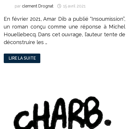
par
clement Drognat
15 avril 2021
En février 2021, Amar Dib a publié “Insoumission”,
un roman conçu comme une réponse à Michel
Houellebecq. Dans cet ouvrage, l’auteur tente de
déconstruire les …
“INSOUMISSION”
LIRE LA SUITE
:
UN
AUTEUR
LYONNAIS
RÉPOND
À
MICHEL
HOUELLEBECQ