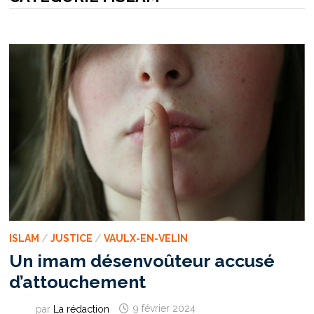
ISLAM
/
JUSTICE
/
VAULX-EN-VELIN
Un imam désenvoûteur accusé
d’attouchement
par
La rédaction
9 février 2024