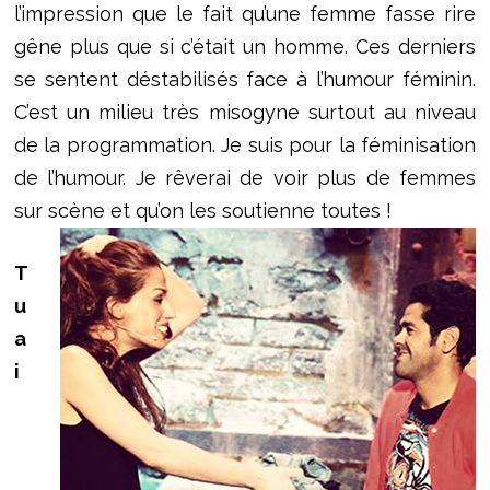
l’impression que le fait qu’une femme fasse rire
gêne plus que si c’était un homme. Ces derniers
se sentent déstabilisés face à l’humour féminin.
C’est un milieu très misogyne surtout au niveau
de la programmation. Je suis pour la féminisation
de l’humour. Je rêverai de voir plus de femmes
sur scène et qu’on les soutienne toutes !
T
u
a
i