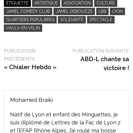
ÉTIQUETTÉ
ARTISTIQUE
ASSOCIATION
CULTURE
JAMEL COMEDY CLUB
JAMEL DEBOUZZE
LBB
LYON
QUARTIERS POPULAIRES
SOLIDARITÉ
SPECTACLE
VAULX-EN-VELIN
Navigation
P
PUBLICATION
PUBLICATION SUIVANTE
Publication
s
ABD-L chante sa
PRÉCÉDENTE
de
précédente :
« Chialer Hebdo »
victoire !
l’article
Mohamed Braiki
Natif de Lyon et enfant des Minguettes, je
suis diplômé de Lettres de la Fac de Lyon 2
et l’EFAP Rhône Alpes. J’ai roulé ma bosse