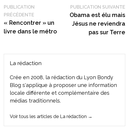
Navigation
P
PUBLICATION
PUBLICATION SUIVANTE
Publication
s
Obama est élu mais
PRÉCÉDENTE
de
précédente :
« Rencontrer » un
Jésus ne reviendra
l’article
livre dans le métro
pas sur Terre
La rédaction
Crée en 2008, la rédaction du Lyon Bondy
Blog s'applique à proposer une information
locale différente et complémentaire des
médias traditionnels.
Voir tous les articles de La rédaction →