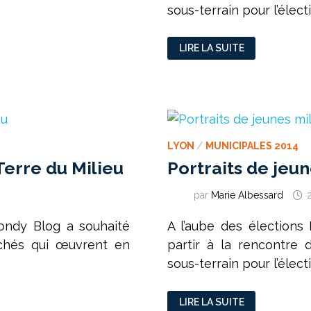
sous-terrain pour l’élect
PORTRAITS
LIRE LA SUITE
DE
JEUNES
MILITANTS
:
GREEN
CARD
!
LYON
/
MUNICIPALES 2014
 Terre du Milieu
Portraits de jeune
par
Marie Albessard
Bondy Blog a souhaité
A l’aube des élections
achés qui œuvrent en
partir à la rencontre
sous-terrain pour l’élect
PORTRAITS
LIRE LA SUITE
DE