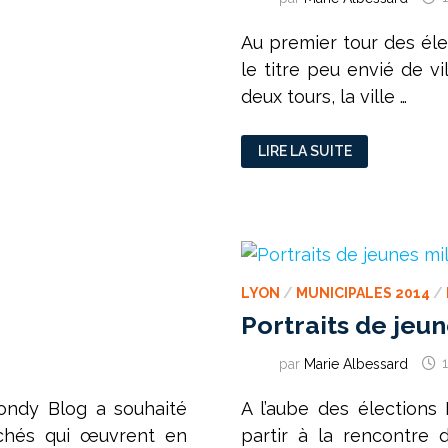
Au premier tour des éle
le titre peu envié de vi
deux tours, la ville …
CES
LIRE LA SUITE
BANLIEUES
LYONNAISES
CHAMPIONNES
DE
L’ABSTENTION
LYON
/
MUNICIPALES 2014
/
Portraits de jeun
par
Marie Albessard
Bondy Blog a souhaité
A l’aube des élections
achés qui œuvrent en
partir à la rencontre