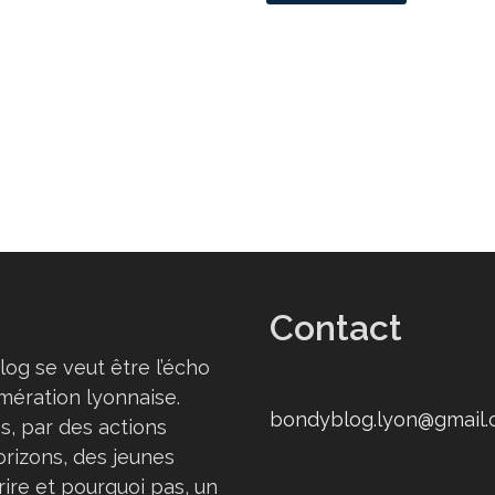
JEUNES
MILITANTS
:
T’AS
LE
LOOK
COCO
!
Contact
log se veut être l’écho
omération lyonnaise.
bondyblog.lyon@gmail
s, par des actions
orizons, des jeunes
rire et pourquoi pas, un