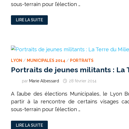
sous-terrain pour l’élection …
LE
LIRE LA SUITE
GARS
D’LA
MARINE
LYON
/
MUNICIPALES 2014
/
PORTRAITS
Portraits de jeunes militants : La
par
Marie Albessard
28 février 2014
A l’aube des élections Municipales, le Lyon 
partir à la rencontre de certains visages c
sous-terrain pour l’élection …
PORTRAITS
LIRE LA SUITE
DE