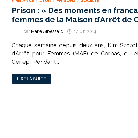
AMBIANCE
/
LYON
/
PRISONS
/
SOCIÉTÉ
Prison : « Des moments en françai
femmes de la Maison d’Arrêt de 
par
Marie Albessard
17 juin 2014
Chaque semaine depuis deux ans, Kim Szczot
d’Arrêt pour Femmes (MAF) de Corbas, où ell
Genepi. Pendant …
PRISON
LIRE LA SUITE
:
« DES
MOMENTS
EN
FRANÇAIS »
AVEC
LES
FEMMES
DE
LA
MAISON
D’ARRÊT
DE
CORBAS