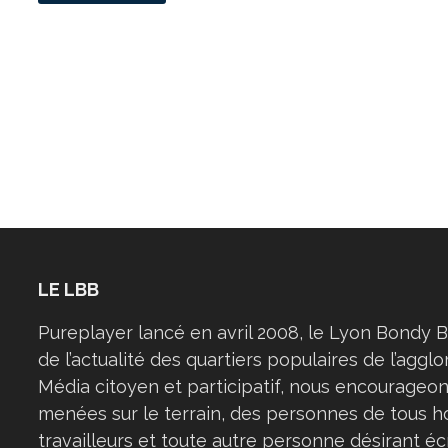
JEUNES
MILITANTS
:
LA
TERRE
DU
MILIEU
LE LBB
Pureplayer lancé en avril 2008, le Lyon Bondy B
de l’actualité des quartiers populaires de l’aggl
Média citoyen et participatif, nous encourageon
menées sur le terrain, des personnes de tous h
travailleurs et toute autre personne désirant éc