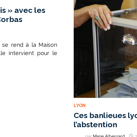
s » avec les
Corbas
 se rend à la Maison
e intervient pour le
LYON
Ces banlieues l
l’abstention
par
Marie Albessard