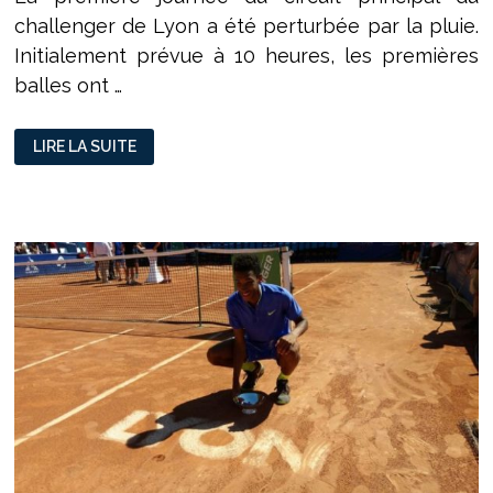
challenger de Lyon a été perturbée par la pluie.
Initialement prévue à 10 heures, les premières
balles ont …
CHALLENGER
LIRE LA SUITE
DE
LYON
:
LES
FRANÇAIS
PASSENT
ENTRE
LES
GOUTTES