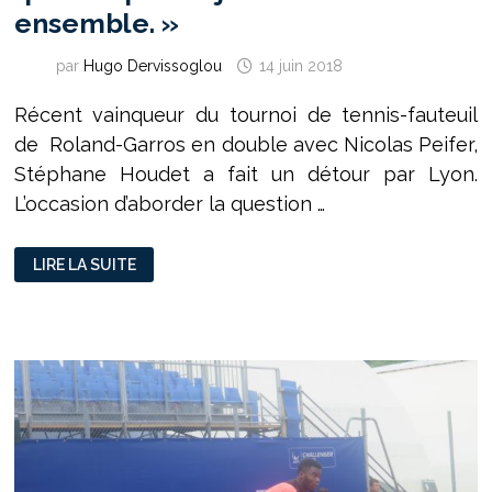
ensemble. »
par
Hugo Dervissoglou
14 juin 2018
Récent vainqueur du tournoi de tennis-fauteuil
de Roland-Garros en double avec Nicolas Peifer,
Stéphane Houdet a fait un détour par Lyon.
L’occasion d’aborder la question …
STÉPHANE
LIRE LA SUITE
HOUDET
:
»
J’AIMERAIS
QUE
L’ON
PUISSE
JOUER
TOUS
ENSEMBLE. »