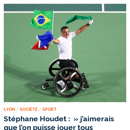
DE
LA
JEUNESSE
POUR
KECMANOVIC
LYON
/
SOCIÉTÉ
/
SPORT
Stéphane Houdet : » j’aimerais
que l’on puisse jouer tous