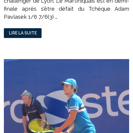
challenger de Lyon. Le Martiniquais est en demi-
finale après s’être défait du Tchèque Adam
Pavlasek 1/6 7/6(3) …
CHALLENGER
LIRE LA SUITE
DE
LYON
:
TATLOT
AU
MENTAL,
AUGER-
ALIASSIME
SANS
FORCER