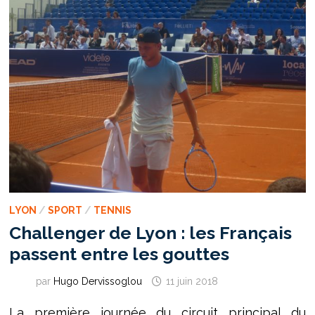
LYON
/
SPORT
/
TENNIS
Challenger de Lyon : les Français
passent entre les gouttes
par
Hugo Dervissoglou
11 juin 2018
La première journée du circuit principal du