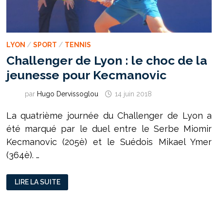
LYON
/
SPORT
/
TENNIS
Challenger de Lyon : le choc de la
jeunesse pour Kecmanovic
par
Hugo Dervissoglou
14 juin 2018
La quatrième journée du Challenger de Lyon a
été marqué par le duel entre le Serbe Miomir
Kecmanovic (205è) et le Suédois Mikael Ymer
(364è). …
CHALLENGER
LIRE LA SUITE
DE
LYON
:
LE
CHOC