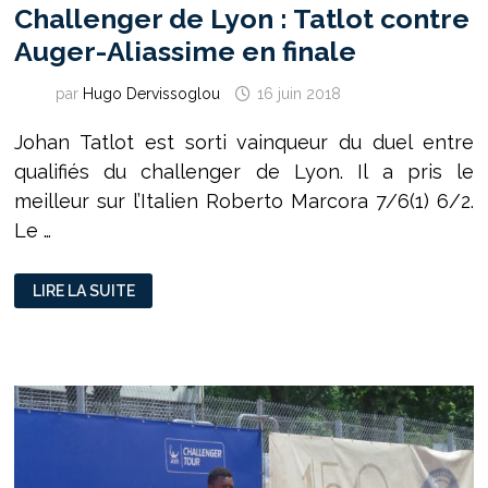
Challenger de Lyon : Tatlot contre
Auger-Aliassime en finale
par
Hugo Dervissoglou
16 juin 2018
Johan Tatlot est sorti vainqueur du duel entre
qualifiés du challenger de Lyon. Il a pris le
meilleur sur l’Italien Roberto Marcora 7/6(1) 6/2.
Le …
CHALLENGER
LIRE LA SUITE
DE
LYON
:
TATLOT
CONTRE
AUGER-
ALIASSIME
EN
FINALE