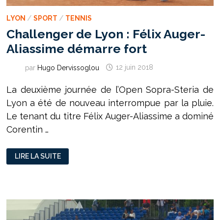
LYON
/
SPORT
/
TENNIS
Challenger de Lyon : Félix Auger-
Aliassime démarre fort
par
Hugo Dervissoglou
12 juin 2018
La deuxième journée de l’Open Sopra-Steria de
Lyon a été de nouveau interrompue par la pluie.
Le tenant du titre Félix Auger-Aliassime a dominé
Corentin …
CHALLENGER
LIRE LA SUITE
DE
LYON
:
FÉLIX
AUGER-
ALIASSIME
DÉMARRE
FORT