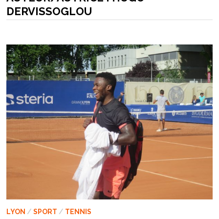
DERVISSOGLOU
LYON
/
SPORT
/
TENNIS