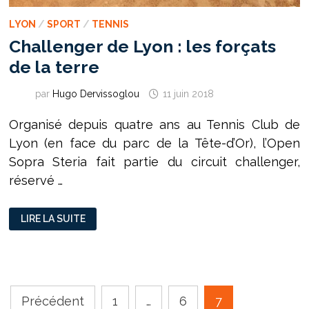
LYON
/
SPORT
/
TENNIS
Challenger de Lyon : les forçats
de la terre
par
Hugo Dervissoglou
11 juin 2018
Organisé depuis quatre ans au Tennis Club de
Lyon (en face du parc de la Tête-d’Or), l’Open
Sopra Steria fait partie du circuit challenger,
réservé …
CHALLENGER
LIRE LA SUITE
DE
LYON
:
LES
FORÇATS
DE
LA
TERRE
Pagination
Précédent
1
…
6
7