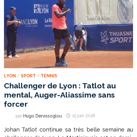
LYON
/
SPORT
/
TENNIS
Challenger de Lyon : Tatlot au
mental, Auger-Aliassime sans
forcer
par
Hugo Dervissoglou
15 juin 2018
Johan Tatlot continue sa très belle semaine au