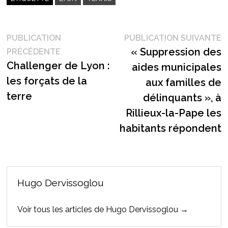
Navigation
P
PUBLICATION
PUBLICATION SUIVANTE
Publication
s
« Suppression des
PRÉCÉDENTE
de
précédente :
Challenger de Lyon :
aides municipales
l’article
les forçats de la
aux familles de
terre
délinquants », à
Rillieux-la-Pape les
habitants répondent
Hugo Dervissoglou
Voir tous les articles de Hugo Dervissoglou →