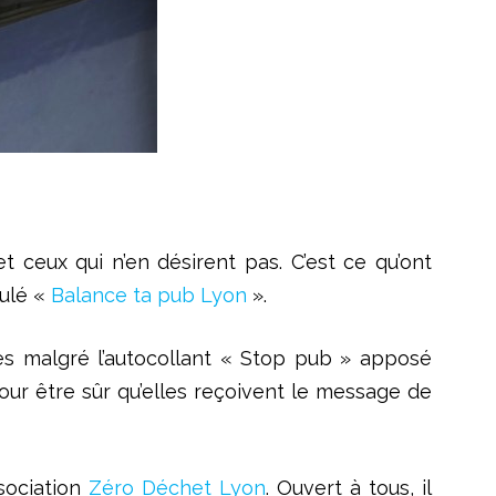
 ceux qui n’en désirent pas. C’est ce qu’ont
tulé «
Balance ta pub Lyon
».
res malgré l’autocollant « Stop pub » apposé
pour être sûr qu’elles reçoivent le message de
ssociation
Zéro Déchet Lyon
. Ouvert à tous, il