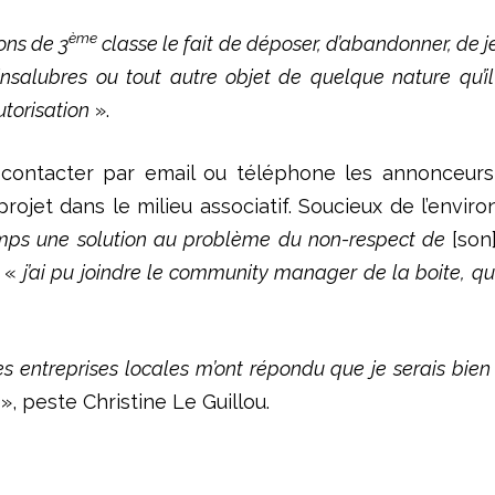
ème
ons de 3
classe le fait de déposer, d’abandonner, de jet
 insalubres ou tout autre objet de quelque nature qu’il
utorisation
».
contacter par email ou téléphone les annonceurs,
 projet dans le milieu associatif. Soucieux de l’envir
mps une solution au problème du non-respect de
[son
: «
j’ai pu joindre le community manager de la boite, qui s
es entreprises locales m’ont répondu que je serais bien c
», peste Christine Le Guillou.