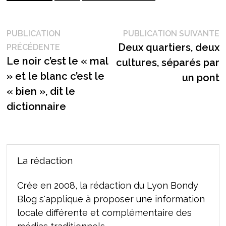
Navigation
P
PUBLICATION
PUBLICATION SUIVANTE
Publication
s
Deux quartiers, deux
PRÉCÉDENTE
de
précédente :
Le noir c’est le « mal
cultures, séparés par
l’article
» et le blanc c’est le
un pont
« bien », dit le
dictionnaire
La rédaction
Crée en 2008, la rédaction du Lyon Bondy
Blog s'applique à proposer une information
locale différente et complémentaire des