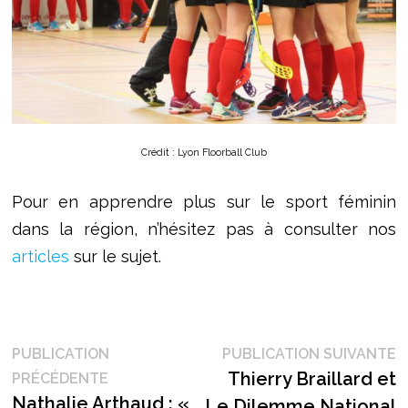
Crédit : Lyon Floorball Club
Pour en apprendre plus sur le sport féminin
dans la région, n’hésitez pas à consulter nos
articles
sur le sujet.
Navigation
P
PUBLICATION
PUBLICATION SUIVANTE
Publication
s
Thierry Braillard et
PRÉCÉDENTE
de
précédente :
Nathalie Arthaud : «
Le Dilemme National