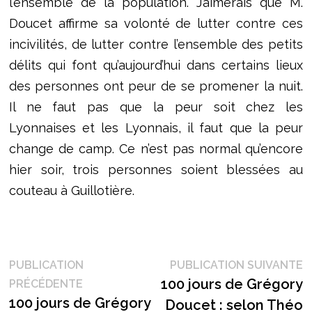
l’ensemble de la population. J’aimerais que M.
Doucet affirme sa volonté de lutter contre ces
incivilités, de lutter contre l’ensemble des petits
délits qui font qu’aujourd’hui dans certains lieux
des personnes ont peur de se promener la nuit.
Il ne faut pas que la peur soit chez les
Lyonnaises et les Lyonnais, il faut que la peur
change de camp. Ce n’est pas normal qu’encore
hier soir, trois personnes soient blessées au
couteau à Guillotière.
Navigation
P
PUBLICATION
PUBLICATION SUIVANTE
Publication
s
100 jours de Grégory
PRÉCÉDENTE
de
précédente :
100 jours de Grégory
Doucet : selon Théo