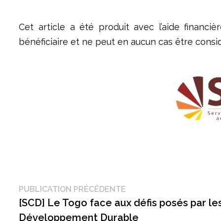
Cet article a été produit avec l’aide financ
bénéficiaire et ne peut en aucun cas être cons
Navigation
Publication
PUBLICATION PRÉCÉDENTE
précédente :
[SCD] Le Togo face aux défis posés par le
de
Développement Durable