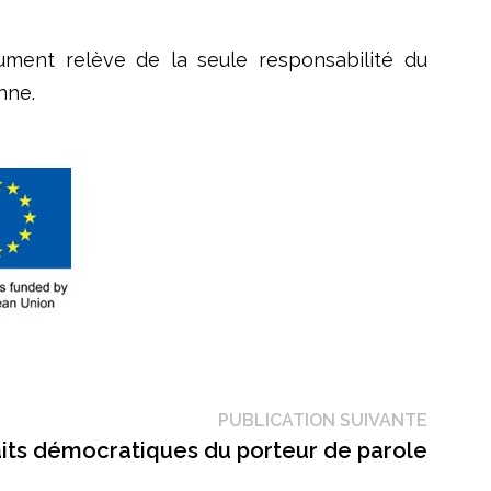
ument relève de la seule responsabilité du
nne.
Public
PUBLICATION SUIVANTE
suivant
aits démocratiques du porteur de parole