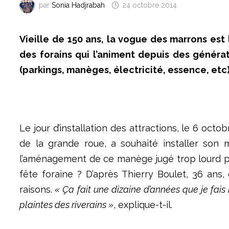
par
Sonia Hadjrabah
24 octobre 2014
Vieille de 150 ans, la vogue des marrons est 
des forains qui l
’
animent depuis des g
é
n
é
ra
(parkings, man
è
ges,
é
lectricit
é
, essence, etc
Le jour d’installation des attractions, le 6 octo
de la grande roue, a souhaité installer son 
l’aménagement de ce manège jugé trop lourd po
fête foraine ? D’après Thierry Boulet, 36 ans
raisons.
« Ça fait une dizaine d’années que je fais
plaintes des riverains »
, explique-t-il.