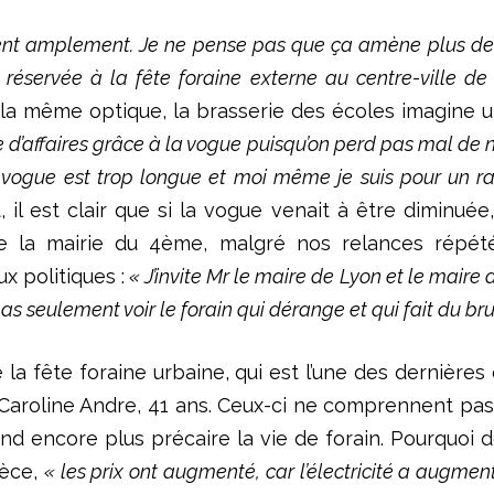
raient amplement. Je ne pense pas que ça amène plus de
éservée à la fête foraine externe au centre-ville de
 la même optique, la brasserie des écoles imagine u
ffre d’affaires grâce à la vogue puisqu’on perd pas mal d
 vogue est trop longue et moi même je suis pour un ra
 il est clair que si la vogue venait à être diminué
de la mairie du 4ème, malgré nos relances répét
ux politiques :
« J’invite Mr le maire de Lyon et le maire
pas seulement voir le forain qui dérange et qui fait du brui
de la fête foraine urbaine, qui est l’une des dernière
roline Andre, 41 ans. Ceux-ci ne comprennent pas 
end encore plus précaire la vie de forain. Pourquoi
ièce,
« les prix ont augmenté, car l’électricité a augm