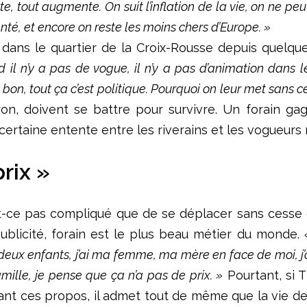
e, tout augmente. On suit l’inflation de la vie, on ne pe
nté, et encore on reste les moins chers d’Europe. »
t dans le quartier de la Croix-Rousse depuis quelq
 il n’y a pas de vogue, il n’y a pas d’animation dans l
on, tout ça c’est politique. Pourquoi on leur met sans c
tron, doivent se battre pour survivre. Un forain ga
certaine entente entre les riverains et les vogueurs m
prix »
est-ce pas compliqué que de se déplacer sans cesse e
ublicité, forain est le plus beau métier du monde.
es deux enfants, j’ai ma femme, ma mère en face de moi, j
amille, je pense que ça n’a pas de prix. »
Pourtant, si T
t ces propos, il admet tout de même que la vie de fo