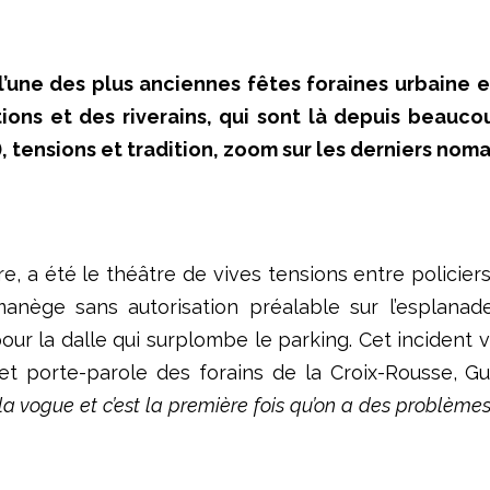
l
’
une des plus anciennes f
ê
tes foraines urbaine 
tions et des riverains, qui sont l
à
depuis beaucou
), tensions et tradition, zoom sur les derniers nom
bre, a été le théâtre de vives tensions entre policier
manège sans autorisation préalable sur l’esplanade
ur la dalle qui surplombe le parking. Cet incident 
, et porte-parole des forains de la Croix-Rousse, G
 la vogue et c’est la première fois qu’on a des problème