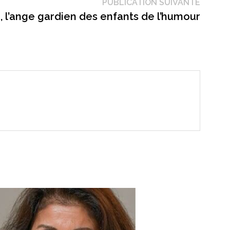
Public
PUBLICATION SUIVANTE
suivant
, l’ange gardien des enfants de l’humour