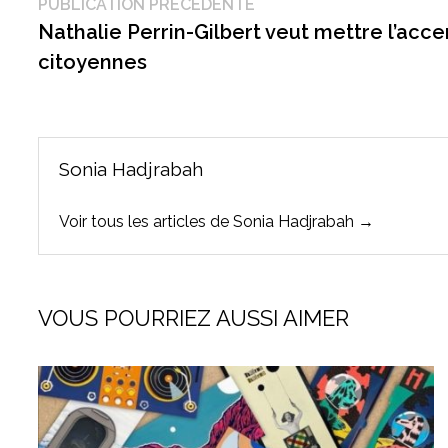
Navigation
Publication
PUBLICATION PRÉCÉDENTE
précédente :
Nathalie Perrin-Gilbert veut mettre l’accent
de
citoyennes
l’article
Sonia Hadjrabah
Voir tous les articles de Sonia Hadjrabah →
VOUS POURRIEZ AUSSI AIMER