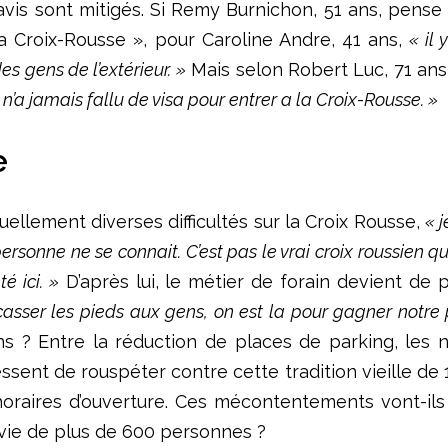
vis sont mitigés. Si Remy Burnichon, 51 ans, pense 
la Croix-Rousse », pour Caroline Andre, 41 ans,
« il
des gens de l’extérieur. »
Mais selon Robert Luc, 71 ans
l n’a jamais fallu de visa pour entrer a la Croix-Rousse. »
e
uellement diverses difficultés sur la Croix Rousse,
« 
 personne ne se connait. C’est pas le vrai croix roussien 
é ici. »
D’après lui, le métier de forain devient de p
casser les pieds aux gens, on est la pour gagner notre 
ins ? Entre la réduction de places de parking, le
cessent de rouspéter contre cette tradition vieille d
horaires d’ouverture. Ces mécontentements vont-il
 vie de plus de 600 personnes ?