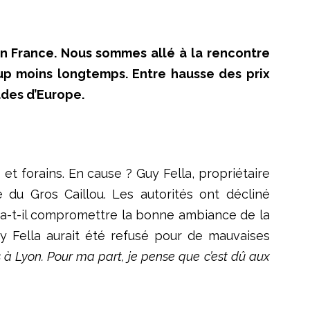
en France. Nous sommes all
é
à
la rencontre
p moins longtemps. Entre hausse des prix
ades d
’
Europe.
s et forains. En cause ? Guy Fella, propriétaire
 du Gros Caillou. Les autorités ont décliné
va-t-il compromettre la bonne ambiance de la
uy Fella aurait été refusé pour de mauvaises
s à Lyon. Pour ma part, je pense que c’est dû aux