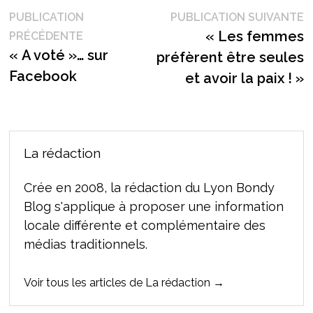
Navigation
P
PUBLICATION
PUBLICATION SUIVANTE
Publication
s
« Les femmes
PRÉCÉDENTE
de
précédente :
« A voté »… sur
préfèrent être seules
l’article
Facebook
et avoir la paix ! »
La rédaction
Crée en 2008, la rédaction du Lyon Bondy
Blog s'applique à proposer une information
locale différente et complémentaire des
médias traditionnels.
Voir tous les articles de La rédaction →