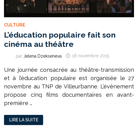
CULTURE
L’éducation populaire fait son
cinéma au théâtre
par
Jelena Dzekseneva
18 novembre 2015
Une journée consacrée au théâtre-transmission
et à l’éducation populaire est organisée le 27
novembre au TNP de Villeurbanne. L’évènement
propose cinq films documentaires en avant-
première …
L’ÉDUCATION
LIRE LA SUITE
POPULAIRE
FAIT
SON
CINÉMA