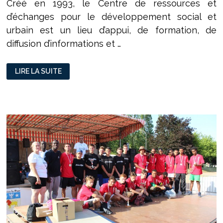
Créé en 1993, le Centre de ressources et
d’échanges pour le développement social et
urbain est un lieu d’appui, de formation, de
diffusion d’informations et …
LE
LIRE LA SUITE
CR•DSU :
UN
OUTIL
AU
SERVICE
DE
LA
POLITIQUE
DE
LA
VILLE