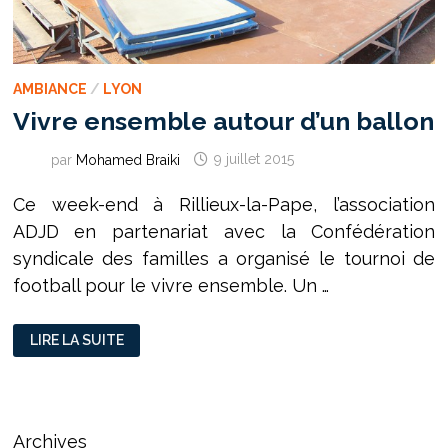
AMBIANCE
/
LYON
Vivre ensemble autour d’un ballon
par
Mohamed Braiki
9 juillet 2015
Ce week-end à Rillieux-la-Pape, l’association
ADJD en partenariat avec la Confédération
syndicale des familles a organisé le tournoi de
football pour le vivre ensemble. Un …
VIVRE
LIRE LA SUITE
ENSEMBLE
AUTOUR
D’UN
BALLON
Archives