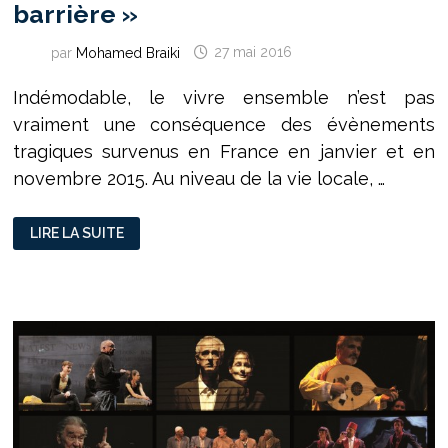
barrière »
par
Mohamed Braiki
27 mai 2016
Indémodable, le vivre ensemble n’est pas
vraiment une conséquence des évènements
tragiques survenus en France en janvier et en
novembre 2015. Au niveau de la vie locale, …
RILLIEUX
LIRE LA SUITE
EVENTS :
«
CRÉER
L’ÉVÈNEMENT
POUR
CASSER
LA
BARRIÈRE »