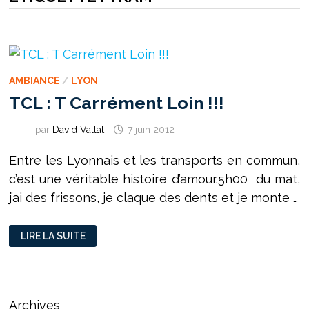
AMBIANCE
/
LYON
TCL : T Carrément Loin !!!
par
David Vallat
7 juin 2012
Entre les Lyonnais et les transports en commun,
c’est une véritable histoire d’amour.5h00 du mat,
j’ai des frissons, je claque des dents et je monte …
TCL
LIRE LA SUITE
:
T
CARRÉMENT
LOIN
!!!
Archives