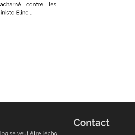
charné contre les
iniste Eline …
Contact
log se veut être l’écho