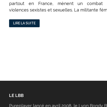
partout en France, mènent un combat a
violences sexistes et sexuelles. La militante fém
ELINE
LIRE LA SUITE
ROY
:
POUR
UN
TRAVAIL
DOMESTIQUE
PLUS
ÉGALITAIRE,
AU
TOUR
DES
HOMMES
DE
« SE
RESPONSABILISER »
LE LBB
Pureplayer lancé en avril 2008, le Lyon Bondy B