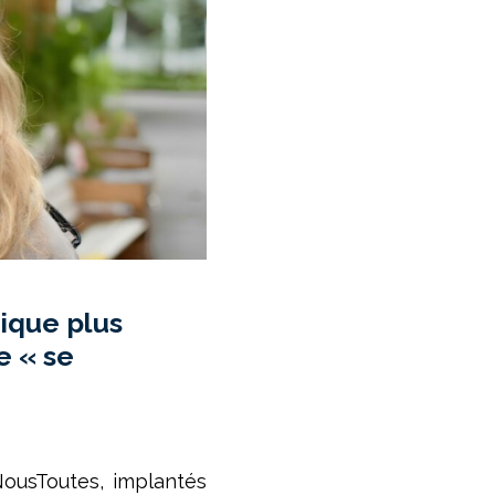
tique plus
e « se
NousToutes, implantés