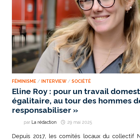
FÉMINISME
/
INTERVIEW
/
SOCIÉTÉ
Eline Roy : pour un travail domes
égalitaire, au tour des hommes d
responsabiliser »
par
La rédaction
29 mai 2025
Depuis 2017, les comités locaux du collectif 