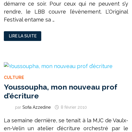
démarre ce soir. Pour ceux qui ne peuvent s’y
rendre, le LBB couvre l’évènement. L’Original
Festival entame sa …
ET
LIRE LA SUITE
DE
10
POUR
L’ORIGINAL
FESTIVAL
!
CULTURE
Youssoupha, mon nouveau prof
d’écriture
par
Sofia Azzedine
8 février 2010
La semaine dernière, se tenait à la MJC de Vaulx-
en-Velin un atelier d’écriture orchestré par le