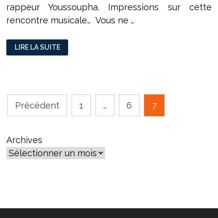
rappeur Youssoupha. Impressions sur cette
rencontre musicale… Vous ne …
YOUSSOUPHA,
LIRE LA SUITE
MON
NOUVEAU
PROF
D’ÉCRITURE
Pagination
Précédent
1
…
6
7
des
publications
Archives