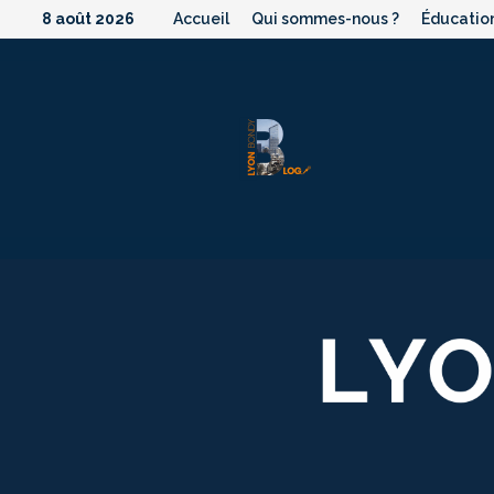
Passer
8 août 2026
Accueil
Qui sommes-nous ?
Éducatio
au
contenu