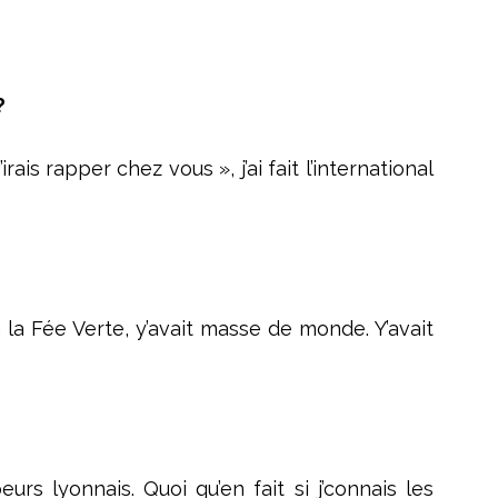
?
is rapper chez vous », j’ai fait l’international
à la Fée Verte, y’avait masse de monde. Y’avait
.
rs lyonnais. Quoi qu’en fait si j’connais les