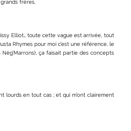
 grands frères.
ssy Elliot… toute cette vague est arrivée, tout
Busta Rhymes pour moi c’est une référence, le
s Nèg’Marrons), ça faisait partie des concepts
nt lourds en tout cas ; et qui m’ont clairement