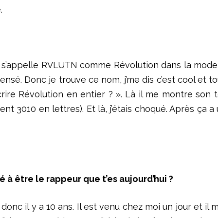
.
 qui s’appelle RVLUTN comme Révolution dans la mode 
ensé. Donc je trouve ce nom, j’me dis c’est cool et tou
rire Révolution en entier ? ». Là il me montre son té
3010 en lettres). Et là, j’étais choqué. Après ça a un
 à être le rappeur que t’es aujourd’hui ?
nc il y a 10 ans. Il est venu chez moi un jour et il 