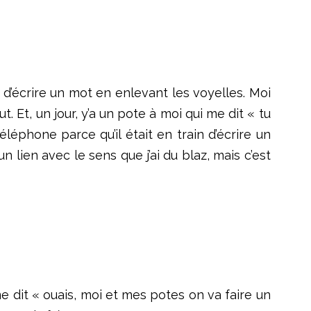
d’écrire un mot en enlevant les voyelles. Moi
t. Et, un jour, y’a un pote à moi qui me dit « tu
léphone parce qu’il était en train d’écrire un
 lien avec le sens que j’ai du blaz, mais c’est
me dit « ouais, moi et mes potes on va faire un