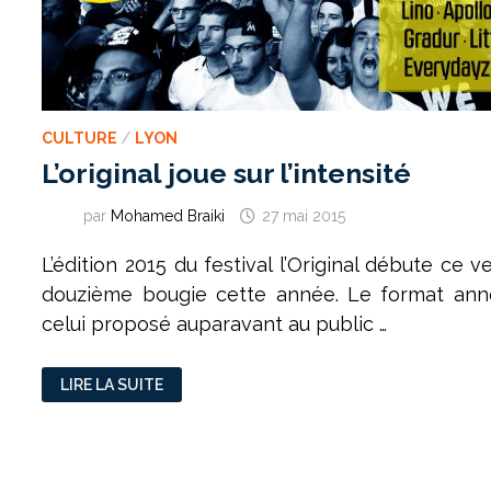
CULTURE
/
LYON
L’original joue sur l’intensité
par
Mohamed Braiki
27 mai 2015
L’édition 2015 du festival l’Original débute ce v
douzième bougie cette année. Le format anno
celui proposé auparavant au public …
L’ORIGINAL
LIRE LA SUITE
JOUE
SUR
L’INTENSITÉ