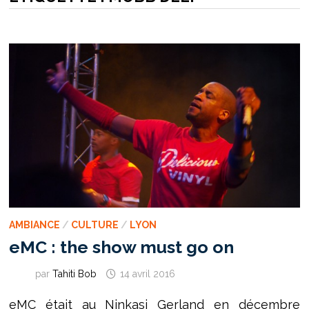
AMBIANCE
/
CULTURE
/
LYON
eMC : the show must go on
par
Tahiti Bob
14 avril 2016
eMC était au Ninkasi Gerland en décembre