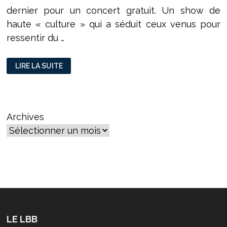
dernier pour un concert gratuit. Un show de
haute « culture » qui a séduit ceux venus pour
ressentir du …
EMC
LIRE LA SUITE
:
THE
SHOW
MUST
GO
ON
Archives
LE LBB