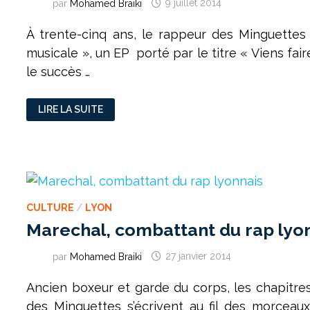
par
Mohamed Braiki
9 juillet 2014
À trente-cinq ans, le rappeur des Minguette
musicale », un EP porté par le titre « Viens fair
le succès …
OUMSE
LIRE LA SUITE
DIA,
L’INTERNATIONAL
DU
RAP
LYONNAIS
CULTURE
/
LYON
Marechal, combattant du rap lyo
par
Mohamed Braiki
27 janvier 2014
Ancien boxeur et garde du corps, les chapitre
des Minguettes s’écrivent au fil des morceau