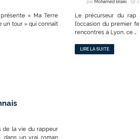
par
Mohamed Braiki
s présente « Ma Terre
Le précurseur du rap
e un tour » qui connaît
l’occasion du premier f
rencontres à Lyon, ce …
IL
LIRE LA SUITE
BILL
BOY,
LE
TRACEUR
DU
RAP
LIBANAIS
nnais
s de la vie du rappeur
x, dans un vrai roman