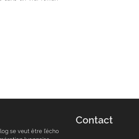
Contact
log se veut être l’écho