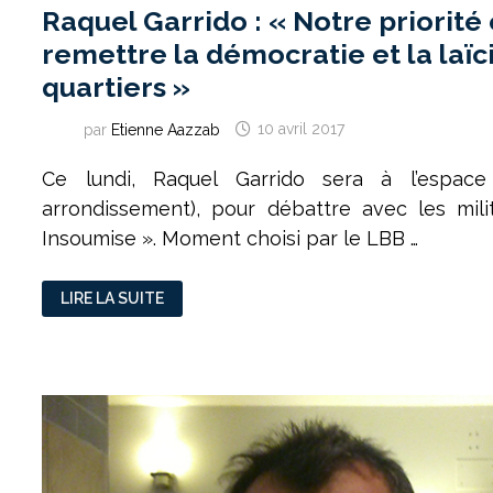
Raquel Garrido : « Notre priorité
remettre la démocratie et la laïc
quartiers »
par
Etienne Aazzab
10 avril 2017
Ce lundi, Raquel Garrido sera à l’espac
arrondissement), pour débattre avec les mil
Insoumise ». Moment choisi par le LBB …
RAQUEL
LIRE LA SUITE
GARRIDO :
« NOTRE
PRIORITÉ
EST
DE
REMETTRE
LA
DÉMOCRATIE
ET
LA
LAÏCITÉ
DANS
LES