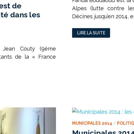
Farida Boudaoud est la 
 est de
Alpes (lutte contre le
ité dans les
Décines jusqu’en 2014, el
DÉCINES
LIRE LA SUITE
—
FARIDA
BOUDAOUD :
« À
e Jean Couty (9ème
PARTIR
DE
itants de la « France
2012,
ON
M’A
LAISSÉ
DE
CÔTÉ »
MUNICIPALES 2014
/
POLITI
Municipales 2014 