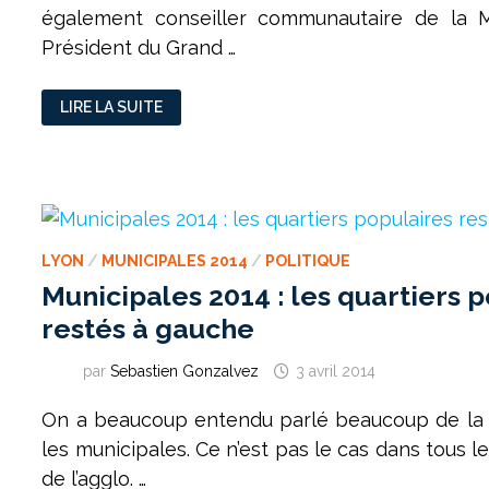
également conseiller communautaire de la M
Président du Grand …
DÉCINES
LIRE LA SUITE
–
JÉRÔME
STURLA :
« AVEC
LAURENCE
FAUTRA,
ON
NE
SAIT
PAS
LYON
/
MUNICIPALES 2014
/
POLITIQUE
OÙ
ON
Municipales 2014 : les quartiers 
VA ! »
restés à gauche
par
Sebastien Gonzalvez
3 avril 2014
On a beaucoup entendu parlé beaucoup de la
les municipales. Ce n’est pas le cas dans tous l
de l’agglo. …