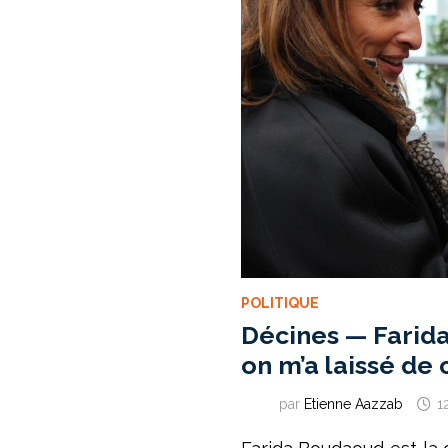
POLITIQUE
Décines — Farida
on m’a laissé de 
par
Etienne Aazzab
1