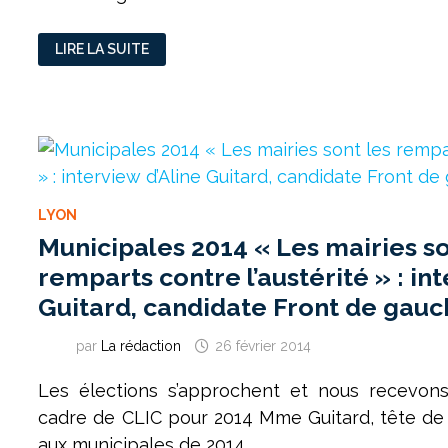
PIERRE
LIRE LA SUITE
LAURENT
:
«
NOUS
AVONS
BESOIN
DE
VÉNISSIEUX
POUR
AVOIR
UN
RÔLE
LYON
DANS
CETTE
Municipales 2014 « Les mairies so
MÉTROPOLE
»
remparts contre l’austérité » : in
Guitard, candidate Front de gau
par
La rédaction
26 février 2014
Les élections s’approchent et nous recevons
cadre de CLIC pour 2014 Mme Guitard, tête de 
aux municipales de 2014 …