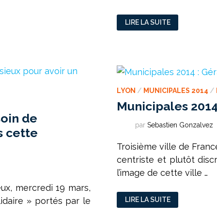
MUNICIPALES
LIRE LA SUITE
2014
:
A
VÉNISSIEUX,
PICARD
CONTRE
TOUS
LYON
/
MUNICIPALES 2014
/
Municipales 2014
soin de
par
Sebastien Gonzalvez
s cette
Troisième ville de Fran
centriste et plutôt dis
l’image de cette ville …
eux, mercredi 19 mars,
MUNICIPALES
LIRE LA SUITE
idaire » portés par le
2014
:
GÉRARD