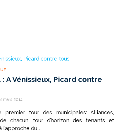
QUE
: A Vénissieux, Picard contre
8 mars 2014
 premier tour des municipales: Alliances,
 de chacun, tour d’horizon des tenants et
à l’approche du …