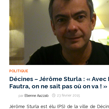
QUARTIERS »
POLITIQUE
Décines – Jérôme Sturla : « Avec
Fautra, on ne sait pas où on va ! »
par
Etienne Aazzab
23 février 2015
Jérôme Sturla est élu (PS) de la ville de Décin