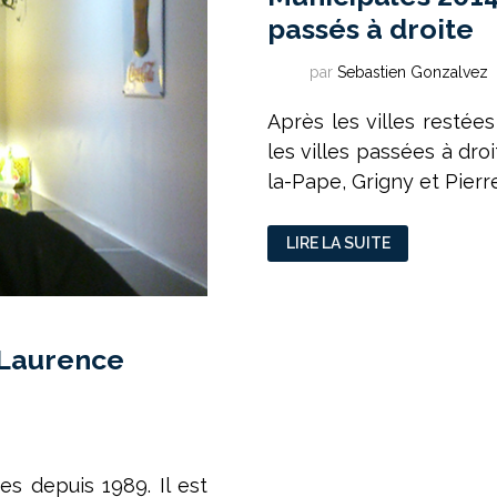
passés à droite
par
Sebastien Gonzalvez
Après les villes restée
les villes passées à droi
la-Pape, Grigny et Pierre
MUNICIPALES
LIRE LA SUITE
2014
:
LES
QUARTIERS
POPULAIRES
PASSÉS
À
 Laurence
DROITE
es depuis 1989. Il est