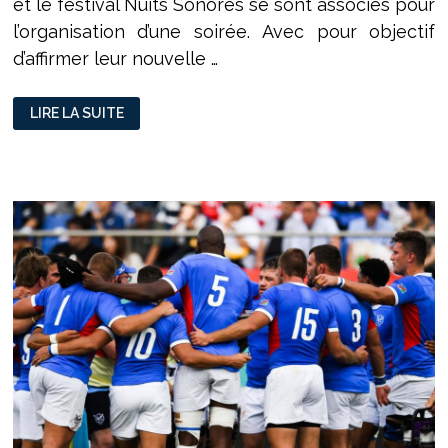
et le festival Nuits Sonores se sont associés pour
l’organisation d’une soirée. Avec pour objectif
d’affirmer leur nouvelle …
QUAND
LIRE LA SUITE
ADIDAS,
L’ASVEL
ET
L’OL
«SE
SOCIALISENT
»
GRÂCE
AUX
NUITS
SONORES