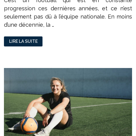
C’est un football qui est en constante
progression ces dernières années, et ce n’est
seulement pas dû à l’équipe nationale. En moins
d’une décennie, la …
LE
LIRE LA SUITE
FOOTBALL
BELGE
EN
PLEINE
ASCENSION