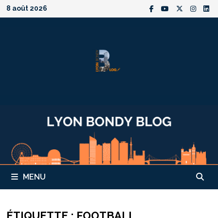
Passer
8 août 2026
au
contenu
MENU
ÉTIQUETTE :
FOOTBALL