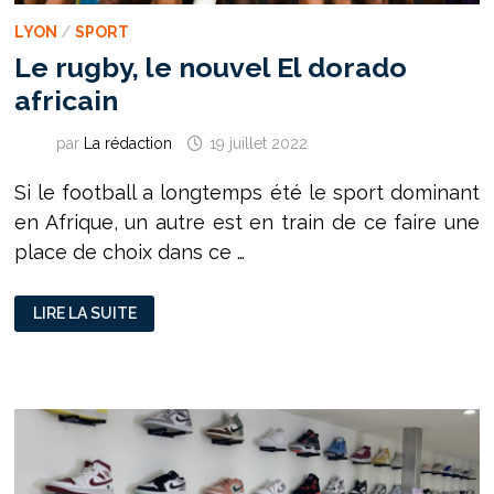
LYON
/
SPORT
Le rugby, le nouvel El dorado
africain
par
La rédaction
19 juillet 2022
Si le football a longtemps été le sport dominant
en Afrique, un autre est en train de ce faire une
place de choix dans ce …
LE
LIRE LA SUITE
RUGBY,
LE
NOUVEL
EL
DORADO
AFRICAIN