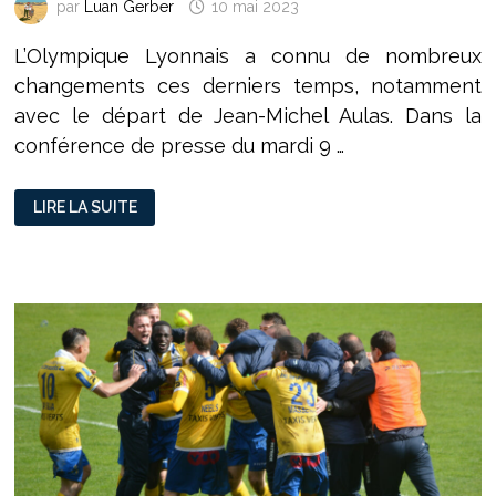
par
Luan Gerber
10 mai 2023
L’Olympique Lyonnais a connu de nombreux
changements ces derniers temps, notamment
avec le départ de Jean-Michel Aulas. Dans la
conférence de presse du mardi 9 …
L’OL
LIRE LA SUITE
VERSION
TEXTOR:
VERS
UNE
POLITIQUE
D’INVESTISSEMENT
AXÉE
SUR
LES
JEUNES
TALENTS?