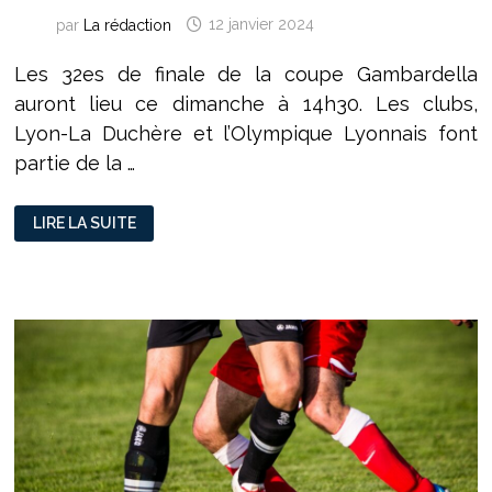
par
La rédaction
12 janvier 2024
Les 32es de finale de la coupe Gambardella
auront lieu ce dimanche à 14h30. Les clubs,
Lyon-La Duchère et l’Olympique Lyonnais font
partie de la …
MOHAMED
LIRE LA SUITE
METOUI
:
«
LA
GAMBARDELLA
RESTE
UN
OBJECTIF
POUR
LE
CLUB
ET
POUR
LA
FORMATION
»