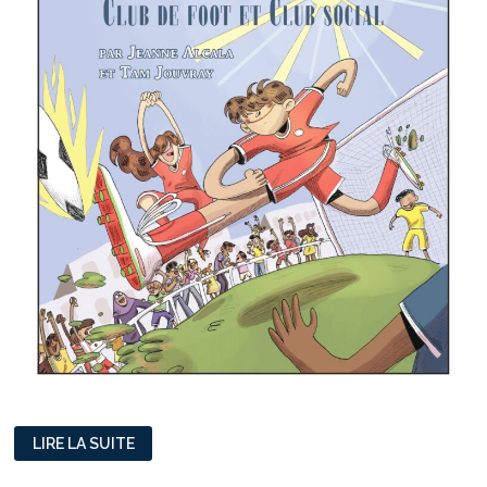
L’ACCOMPAGNEMENT
LIRE LA SUITE
EXTRA
SPORTIF
AU