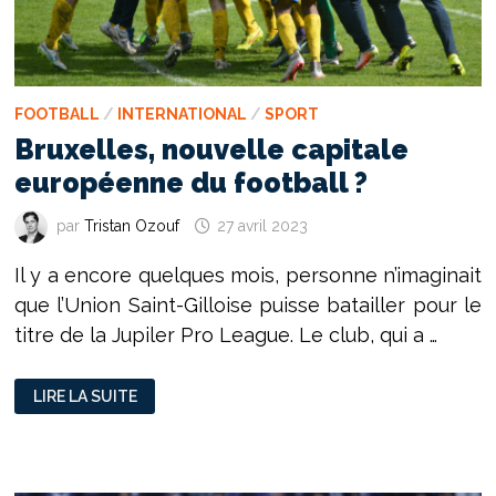
FOOTBALL
/
INTERNATIONAL
/
SPORT
Bruxelles, nouvelle capitale
européenne du football ?
par
Tristan Ozouf
27 avril 2023
Il y a encore quelques mois, personne n’imaginait
que l’Union Saint-Gilloise puisse batailler pour le
titre de la Jupiler Pro League. Le club, qui a …
BRUXELLES,
LIRE LA SUITE
NOUVELLE
CAPITALE
EUROPÉENNE
DU
FOOTBALL
?