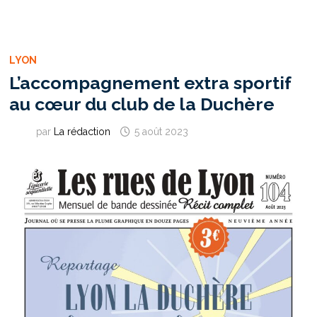
DE
LA
COUPE
GAMBARDELLA
POUR
LA
LYON
SAISON
2023-
L’accompagnement extra sportif
2024
au cœur du club de la Duchère
par
La rédaction
5 août 2023