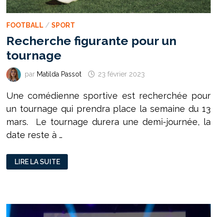
FOOTBALL
/
SPORT
Recherche figurante pour un
tournage
par
Matilda Passot
23 février 2023
Une comédienne sportive est recherchée pour
un tournage qui prendra place la semaine du 13
mars. Le tournage durera une demi-journée, la
date reste à …
RECHERCHE
LIRE LA SUITE
FIGURANTE
POUR
UN
TOURNAGE