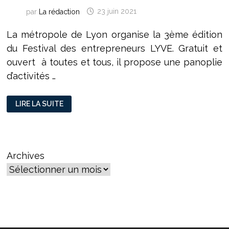
par
La rédaction
23 juin 2021
La métropole de Lyon organise la 3ème édition
du Festival des entrepreneurs LYVE. Gratuit et
ouvert à toutes et tous, il propose une panoplie
d’activités …
MÉTROPOLE
LIRE LA SUITE
DE
LYON
:
«
ON
NE
LAISSE
Archives
PERSONNE
ENTREPRENDRE
SEUL
»