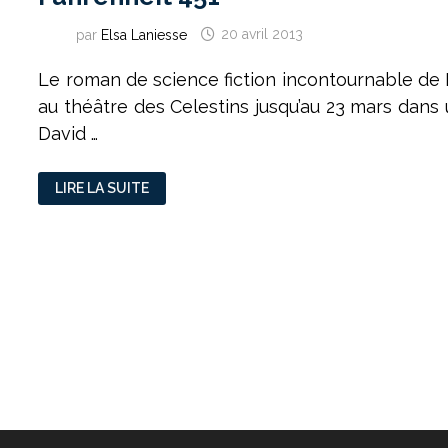
par
Elsa Laniesse
20 avril 2013
Le roman de science fiction incontournable de
au théâtre des Celestins jusqu’au 23 mars dan
David …
THÉÂTRE,
LIRE LA SUITE
ROMAN,
CINÉMA
:
(RE)DÉCOUVREZ
FAHRENHEIT
451