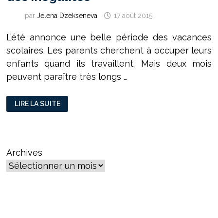
par
Jelena Dzekseneva
17 août 2015
L’été annonce une belle période des vacances
scolaires. Les parents cherchent à occuper leurs
enfants quand ils travaillent. Mais deux mois
peuvent paraître très longs …
LES
LIRE LA SUITE
VACANCES
:
LE
NOUVEAU
MIROIR
DES
INÉGALITÉS
Archives