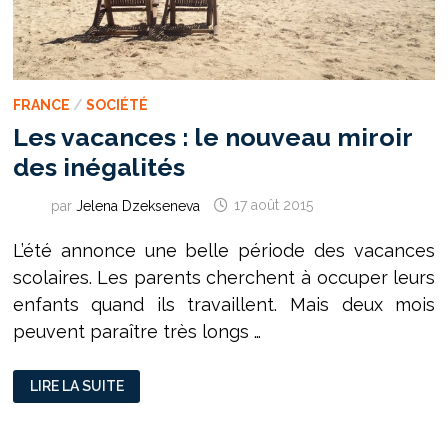
FRANCE
/
SOCIÉTÉ
Les vacances : le nouveau miroir
des inégalités
par
Jelena Dzekseneva
17 août 2015
L’été annonce une belle période des vacances
scolaires. Les parents cherchent à occuper leurs
enfants quand ils travaillent. Mais deux mois
peuvent paraître très longs …
LES
LIRE LA SUITE
VACANCES
:
LE
NOUVEAU
MIROIR