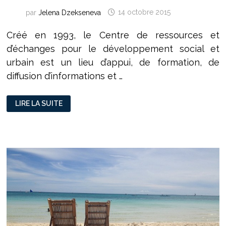
par
Jelena Dzekseneva
14 octobre 2015
Créé en 1993, le Centre de ressources et
d’échanges pour le développement social et
urbain est un lieu d’appui, de formation, de
diffusion d’informations et …
LE
LIRE LA SUITE
CR•DSU :
UN
OUTIL
AU
SERVICE
DE
LA
POLITIQUE
DE
LA
VILLE