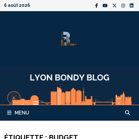
Passer
6 août 2026
au
contenu
MENU
ÉTIQUETTE :
BUDGET