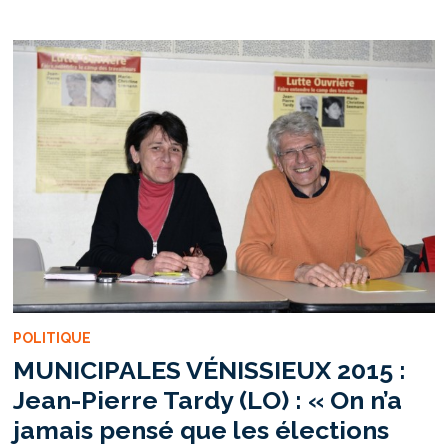
À
LYON
AU
NOM
DE
« L’ESPRIT
PUBLIC »
POLITIQUE
MUNICIPALES VÉNISSIEUX 2015 :
Jean-Pierre Tardy (LO) : « On n’a
jamais pensé que les élections