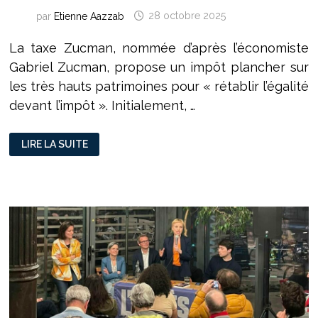
par
Etienne Aazzab
28 octobre 2025
La taxe Zucman, nommée d’après l’économiste
Gabriel Zucman, propose un impôt plancher sur
les très hauts patrimoines pour « rétablir l’égalité
devant l’impôt ». Initialement, …
LE
LIRE LA SUITE
PARTI
SOCIALISTE
RELANCE
LA
TAXE
ZUCMAN
DANS
UN
BUDGET
2026
SOUS
TENSION