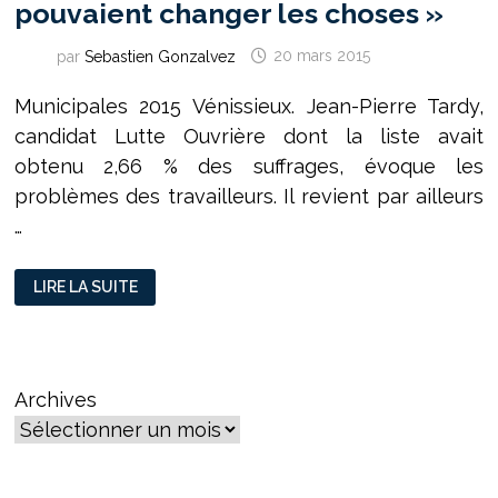
pouvaient changer les choses »
par
Sebastien Gonzalvez
20 mars 2015
Municipales 2015 Vénissieux. Jean-Pierre Tardy,
candidat Lutte Ouvrière dont la liste avait
obtenu 2,66 % des suffrages, évoque les
problèmes des travailleurs. Il revient par ailleurs
…
MUNICIPALES
LIRE LA SUITE
VÉNISSIEUX 2015 :
JEAN-
PIERRE
TARDY
(LO) :
« ON
N’A
Archives
JAMAIS
PENSÉ
QUE
LES
ÉLECTIONS
POUVAIENT
CHANGER