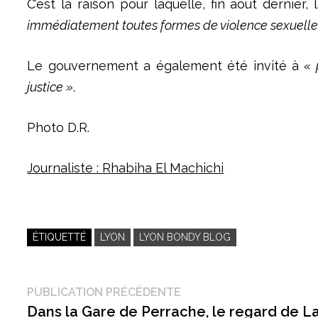
C’est la raison pour laquelle, fin août dernie
immédiatement toutes formes de violence sexuelle et
Le gouvernement a également été invité à
« 
justice »
.
Photo D.R.
Journaliste : Rhabiha El Machichi
ÉTIQUETTÉ
LYON
LYON BONDY BLOG
Navigation
Publication
PUBLICATION PRÉCÉDENTE
précédente :
Dans la Gare de Perrache, le regard de L