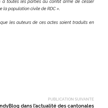
« à toutes les parties au conflit armé de cesser
e la population civile de RDC »
.
ue les auteurs de ces actes soient traduits en
Public
PUBLICATION SUIVANTE
suivant
dyBlog dans l’actualité des cantonales