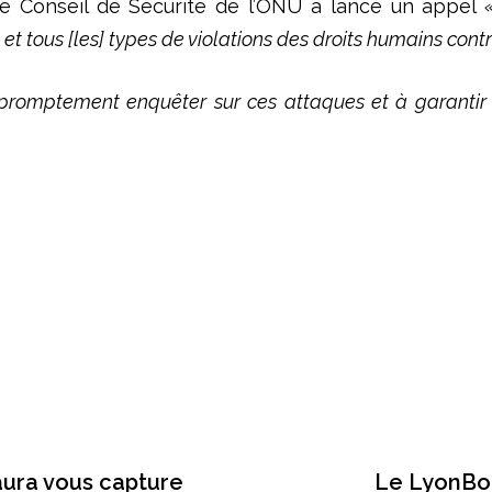
r, le Conseil de Sécurité de l’ONU a lancé un appel
 tous [les] types de violations des droits humains contr
promptement enquêter sur ces attaques et à garantir q
aura vous capture
Le LyonBon