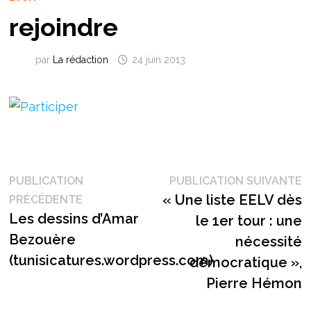
rejoindre
par
La rédaction
24 juin 2013
Navigation
P
PUBLICATION
PUBLICATION SUIVANTE
Publication
s
« Une liste EELV dès
PRÉCÉDENTE
de
précédente :
Les dessins d’Amar
le 1er tour : une
l’article
Bezouère
nécessité
(tunisicatures.wordpress.com)
démocratique »,
Pierre Hémon