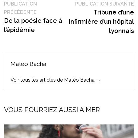
Navigation
P
PUBLICATION
PUBLICATION SUIVANTE
Publication
s
Tribune d’une
PRÉCÉDENTE
de
précédente :
De la poésie face à
infirmière d’un hôpital
l’article
l’épidémie
lyonnais
Matéo Bacha
Voir tous les articles de Matéo Bacha →
VOUS POURRIEZ AUSSI AIMER