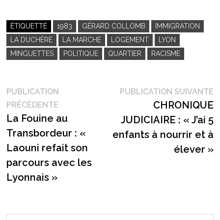
ÉTIQUETTÉ
1983
GÉRARD COLLOMB
IMMIGRATION
LA DUCHÈRE
LA MARCHE
LOGEMENT
LYON
MINGUETTES
POLITIQUE
QUARTIER
RACISME
Navigation
P
PUBLICATION
PUBLICATION SUIVANTE
Publication
s
CHRONIQUE
PRÉCÉDENTE
de
précédente :
La Fouine au
JUDICIAIRE : « J’ai 5
l’article
Transbordeur : «
enfants à nourrir et à
Laouni refait son
élever »
parcours avec les
Lyonnais »