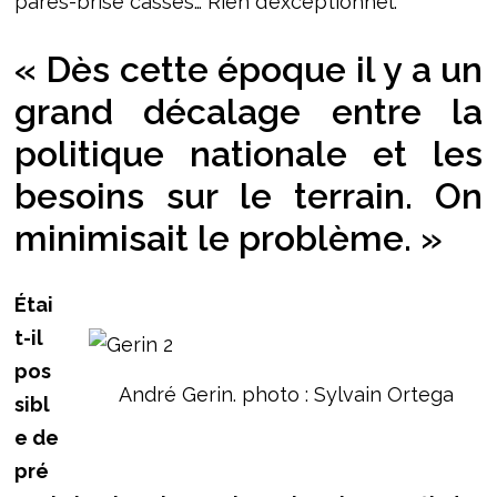
pares-brise cassés… Rien d’exceptionnel.
« Dès cette époque il y a un
grand décalage entre la
politique nationale et les
besoins sur le terrain. On
minimisait le problème. »
Étai
t-il
pos
André Gerin. photo : Sylvain Ortega
sibl
e de
pré