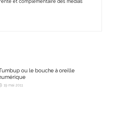
férente et complémentaire des médias
Tumbup ou le bouche à oreille
numérique
19 mai 2011