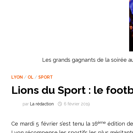
Les grands gagnants de la soirée a
LYON
/
OL
/
SPORT
Lions du Sport : le foot
par
La rédaction
6 février 2019
ème
Ce mardi 5 février s’est tenu la 16
édition de
Lyon récompense les sportifs les plus méritant