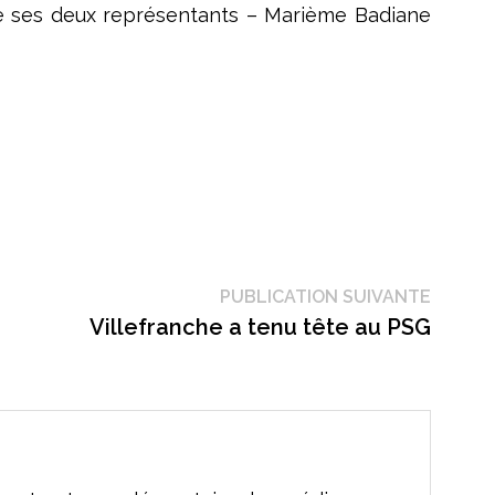
 ses deux représentants – Marième Badiane
Public
PUBLICATION SUIVANTE
suivant
Villefranche a tenu tête au PSG