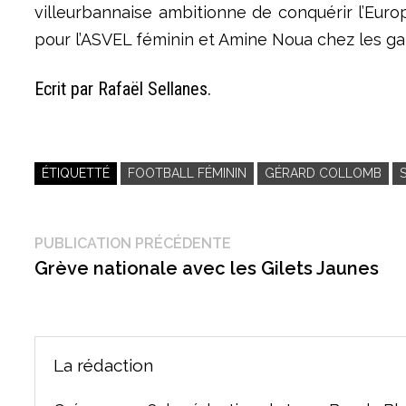
villeurbannaise ambitionne de conquérir l’Eur
pour l’ASVEL féminin et Amine Noua chez les g
Ecrit par Rafaël Sellanes.
ÉTIQUETTÉ
FOOTBALL FÉMININ
GÉRARD COLLOMB
Navigation
Publication
PUBLICATION PRÉCÉDENTE
précédente :
Grève nationale avec les Gilets Jaunes
de
l’article
La rédaction