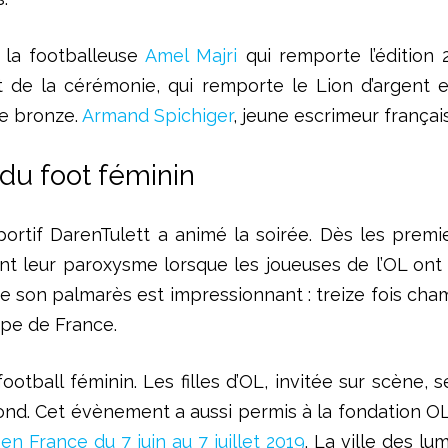
t la footballeuse
Amel Majri
qui remporte l’édition 
t de la cérémonie, qui remporte le Lion d’argent 
de bronze.
Armand Spichiger
, jeune escrimeur français
 du foot féminin
sportif DarenTulett a animé la soirée. Dès les premi
int leur paroxysme lorsque les joueuses de l’OL on
i que son palmarès est impressionnant : treize fois c
upe de France.
ootball féminin. Les filles d’OL, invitée sur scène, s
nd. Cet évènement a aussi permis à la fondation OL
n France du 7 juin au 7 juillet 2019
. La ville des l