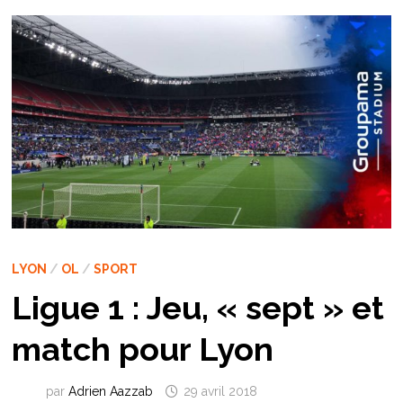
LYON
/
OL
/
SPORT
Ligue 1 : Jeu, « sept » et
match pour Lyon
par
Adrien Aazzab
29 avril 2018