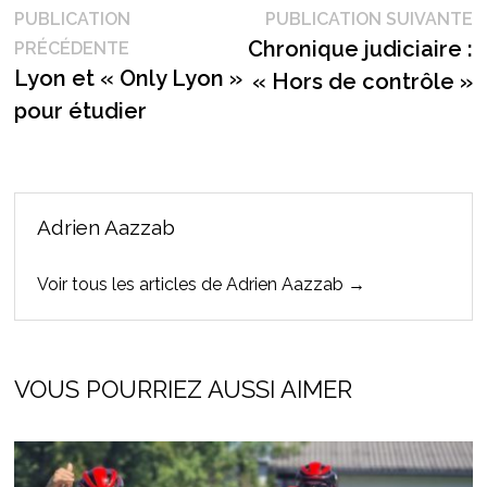
Navigation
P
PUBLICATION
PUBLICATION SUIVANTE
Publication
s
Chronique judiciaire :
PRÉCÉDENTE
de
précédente :
Lyon et « Only Lyon »
« Hors de contrôle »
l’article
pour étudier
Adrien Aazzab
Voir tous les articles de Adrien Aazzab →
VOUS POURRIEZ AUSSI AIMER