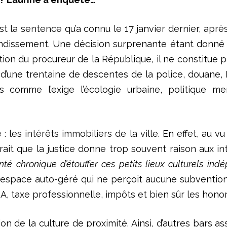
st la sentence qu’a connu le 17 janvier dernier, apr
rondissement. Une décision surprenante étant donné
on du procureur de la République, il ne constitue pas
’une trentaine de descentes de la police, douane, BA
es comme l’exige l’écologie urbaine, politique 
 : les intérêts immobiliers de la ville. En effet, a
ait que la justice donne trop souvent raison aux int
nté chronique d’étouffer ces petits lieux culturels in
un espace auto-géré qui ne perçoit aucune subvention
V.A, taxe professionnelle, impôts et bien sûr les hono
ion de la culture de proximité. Ainsi, d’autres bars as