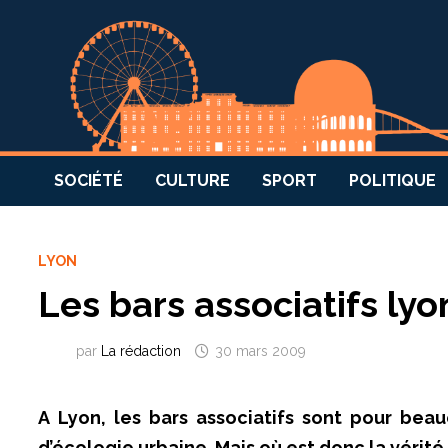
SOCIÉTÉ
CULTURE
SPORT
POLITIQUE
LYON
Les bars associatifs ly
par
La rédaction
30 mars 2009
A Lyon, les bars associatifs sont pour beau
d’écologie urbaine. Mais où est donc la vérit