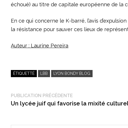
échoué) au titre de capitale européenne de la c
En ce qui concerne le K-barré, l’avis d’expulsio
la résistance pour sauver ces lieux de représent
Auteur : Laurine Pereira
ÉTIQUETTÉ
LBB
LYON BONDY BLOG
Navigation
Publication
PUBLICATION PRÉCÉDENTE
précédente :
Un lycée juif qui favorise la mixité culture
de
l’article