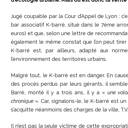
Jugé coupable par la Cour d’Appel de Lyon : c’e
bar associatif K-barré, situé dans le 7ème ar
euros) et que, selon une lettre de recommandati
également le même constat que l’on peut tirer d
K-barré est, par ailleurs, adapté aux norm
l’environnement des territoires urbains.
Malgré tout, le K-barré est en danger. En cause
des procès perdus par leurs gérants, il sembler
Barré, monté il y a trois ans, il y a «
une volo
chronique
». Car, signalons-le, le K-barré est 
s’acquitte néanmoins des charges de la ville, T.
Il n’est pas la seule victime de cette expropriat