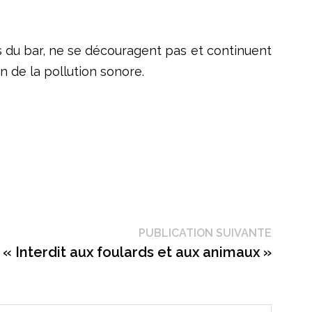
les du bar, ne se découragent pas et continuent
n de la pollution sonore.
Public
PUBLICATION SUIVANTE
suivant
 « Interdit aux foulards et aux animaux »