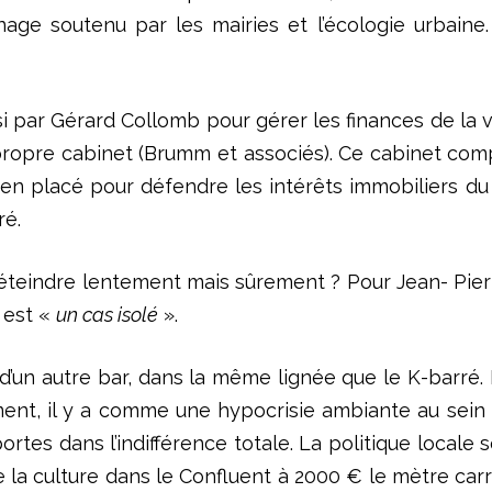
ge soutenu par les mairies et l’écologie urbaine. 
par Gérard Collomb pour gérer les finances de la ville
ropre cabinet (Brumm et associés). Ce cabinet compt
en placé pour défendre les intérêts immobiliers du
ré.
e s’éteindre lentement mais sûrement ? Pour Jean- Pi
é est «
un cas isolé
».
ant d’un autre bar, dans la même lignée que le K-barré
nt, il y a comme une hypocrisie ambiante au sein d
portes dans l’indifférence totale. La politique locale
a culture dans le Confluent à 2000 € le mètre carré