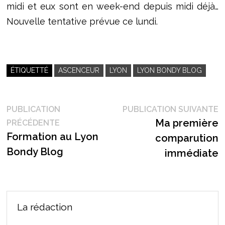
midi et eux sont en week-end depuis midi déjà…
Nouvelle tentative prévue ce lundi.
ÉTIQUETTÉ
ASCENCEUR
LYON
LYON BONDY BLOG
Navigation
P
PUBLICATION
PUBLICATION SUIVANTE
Publication
s
Ma première
PRÉCÉDENTE
de
précédente :
Formation au Lyon
comparution
l’article
Bondy Blog
immédiate
La rédaction