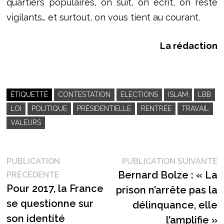
quartiers populaires, on suit, on écrit, on reste
vigilants… et surtout, on vous tient au courant.
La rédaction
ÉTIQUETTÉ
CONTESTATION
ELECTIONS
ISLAM
LBB
LOI
POLITIQUE
PRÉSIDENTIELLE
RENTRÉE
TRAVAIL
VALEURS
Navigation
P
PUBLICATION
PUBLICATION SUIVANTE
Publication
s
Bernard Bolze : « La
PRÉCÉDENTE
de
précédente :
Pour 2017, la France
prison n’arrête pas la
l’article
se questionne sur
délinquance, elle
son identité
l’amplifie »