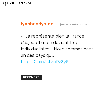
quartiers
»
dit :
lyonbondyblog
20 janvier 2016 à 14 h 24 min
« Ça représente bien la France
d’aujourd’hui, on devient trop
individualistes – Nous sommes dans
un des pays qui…
https://t.co/kfviaR28y6
RÉPONDRE