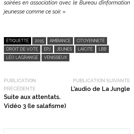
soirées en association avec le Bureau d’information
jeunesse comme ce soir.
»
ÉTIQUETTÉ
2015
AMBIANCE
CITOYENNETÉ
DROIT DE VOTE
EPJ
JEUNES
LAÏCITÉ
LBB
LÉO LAGRANGE
VENISSIEUX
Navigation
P
PUBLICATION
PUBLICATION SUIVANTE
Publication
s
L’audio de La Jungle
PRÉCÉDENTE
de
précédente :
Suite aux attentats.
l’article
Vidéo 3 (le salafisme)