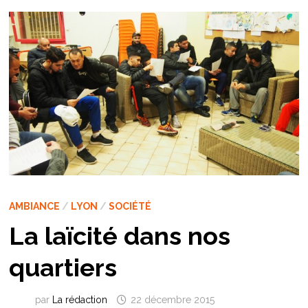
AMBIANCE
/
LYON
/
SOCIÉTÉ
La laïcité dans nos
quartiers
par
La rédaction
22 décembre 2015