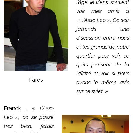
l’âge je viens souvent
voir mes amis à
» l’Asso Léo ». Ce soir
j’attends une
discussion entre nous
et les grands de notre
quartier pour voir ce
qu’ils pensent de la
laïcité et voir si nous
Fares
avons le même avis
sur ce sujet.
»
Franck : «
L’Asso
Léo », ça se passe
très bien, j’étais