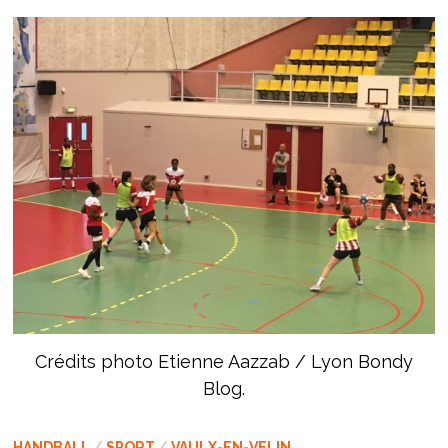
Crédits photo Etienne Aazzab / Lyon Bondy
Blog.
HANDBALL
/
SPORT
/
VAULX-EN-VELIN