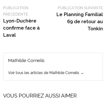
Navigation
P
PUBLICATION
PUBLICATION SUIVANTE
Publication
s
Le Planning Familial
PRÉCÉDENTE
de
précédente :
Lyon-Duchère
69 de retour au
l’article
confirme face à
Tonkin
Laval
Mathilde Cornelis
Voir tous les articles de Mathilde Cornelis →
VOUS POURRIEZ AUSSI AIMER