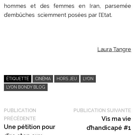
hommes et des femmes en Iran, parsemée
d’embûches sciemment posées par l’Etat.
Laura Tangre
ÉTIQUETTÉ
CINÉMA
HORS JEU
LYON
LYON BONDY BLOG
Navigation
P
PUBLICATION
PUBLICATION SUIVANTE
Publication
s
Vis ma vie
PRÉCÉDENTE
de
précédente :
Une pétition pour
d’handicapé #1
l’article