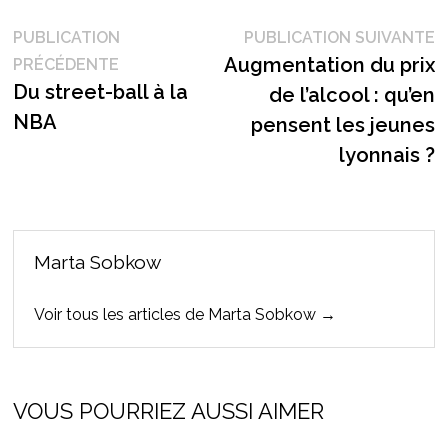
Navigation
P
PUBLICATION
PUBLICATION SUIVANTE
Publication
s
Augmentation du prix
PRÉCÉDENTE
de
précédente :
Du street-ball à la
de l’alcool : qu’en
l’article
NBA
pensent les jeunes
lyonnais ?
Marta Sobkow
Voir tous les articles de Marta Sobkow →
VOUS POURRIEZ AUSSI AIMER