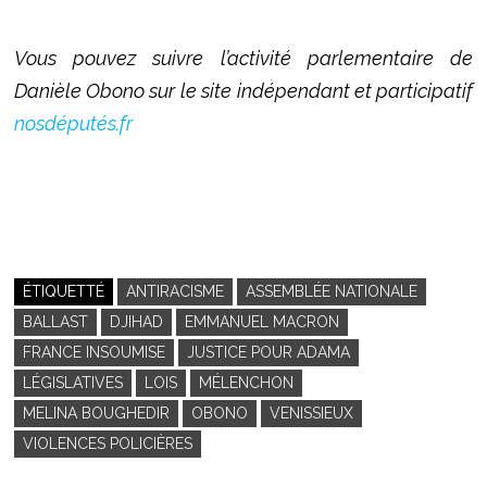
Vous pouvez suivre l’activité parlementaire de
Danièle Obono sur le site indépendant et participatif
nosdéputés.fr
ÉTIQUETTÉ
ANTIRACISME
ASSEMBLÉE NATIONALE
BALLAST
DJIHAD
EMMANUEL MACRON
FRANCE INSOUMISE
JUSTICE POUR ADAMA
LÉGISLATIVES
LOIS
MÉLENCHON
MELINA BOUGHEDIR
OBONO
VENISSIEUX
VIOLENCES POLICIÈRES