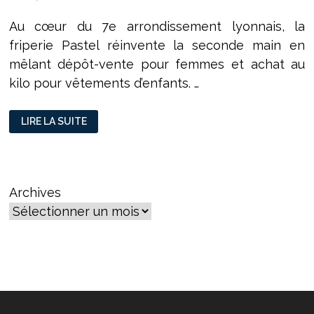
Au cœur du 7e arrondissement lyonnais, la
friperie Pastel réinvente la seconde main en
mêlant dépôt-vente pour femmes et achat au
kilo pour vêtements d’enfants. …
PASTEL,
LIRE LA SUITE
LA
SECONDE
MAIN
RÉINVENTÉE
AU
CŒUR
DE
Archives
LYON
7