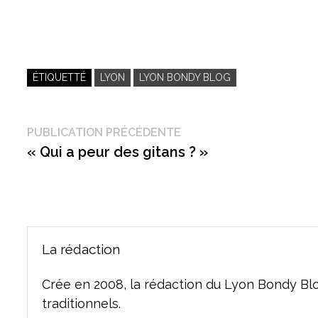
ÉTIQUETTÉ
LYON
LYON BONDY BLOG
Navigation
Publication
PUBLICATION PRÉCÉDENTE
précédente :
« Qui a peur des gitans ? »
de
l’article
La rédaction
Crée en 2008, la rédaction du Lyon Bondy Bl
traditionnels.