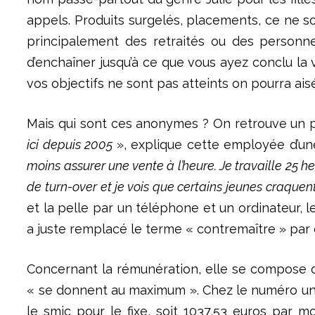
appels. Produits surgelés, placements, ce ne s
principalement des retraités ou des personne
d’enchaîner jusqu’à ce que vous ayez conclu la v
vos objectifs ne sont pas atteints on pourra ai
Mais qui sont ces anonymes ? On retrouve un p
ici depuis 2005
», explique cette employée d’un
moins assurer une vente à l’heure. Je travaille 25 h
de turn-over et je vois que certains jeunes craquent
et la pelle par un téléphone et un ordinateur, 
a juste remplacé le terme « contremaître » par 
Concernant la rémunération, elle se compose d’u
« se donnent au maximum ». Chez le numéro un 
le smic pour le fixe, soit 1037,53 euros par m