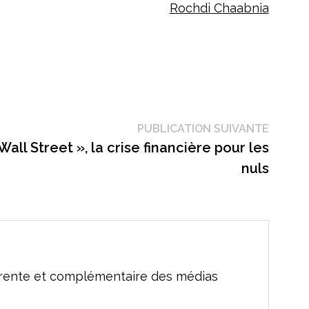
Rochdi Chaabnia
Public
PUBLICATION SUIVANTE
suivant
all Street », la crise financière pour les
nuls
férente et complémentaire des médias