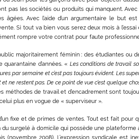
ont pas les sociétés ou produits qui manquent. Avec
s âgées. Avec l’aide d’un argumentaire le but es
ente. Si tout va bien vous serez deux mois à l’essai 
sément rompre votre contrat pour faute professionne
ublic majoritairement féminin : des étudiantes ou 
e quarantaine d’années. «
Les conditions de travail s
eures par semaine et c’est pas toujours évident. Les supe
 et ne restent pas. De ce point de vue c’est quelque chos
les méthodes de travail et d’encadrement sont toujou
celui plus en vogue de « superviseur ».
n fixe et de primes de ventes. Tout est fait pour qu
du surgelé à domicile qui possède une plateforme à 
ois (novembre 2008). L’expression syndicale est ine