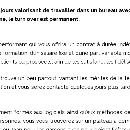
toujours valorisant de travailler dans un bureau a
me, le turn over est permanent.
erformant qui vous offrira un contrat à durée ind
formation, d’un salaire fixe et d’une part variable mot
lients ou prospects, afin de les satisfaire, les fidél
n trouve un peu partout, vantant les mérites de la t
ation et vous serez contacté quelques jours plus tar
dement formés aux logiciels ainsi qu’aux méthodes d
ersonnes, vous vous trouverez sur un plateau à dém
s ou Jean pour les garçons avec pour objectif d’assu