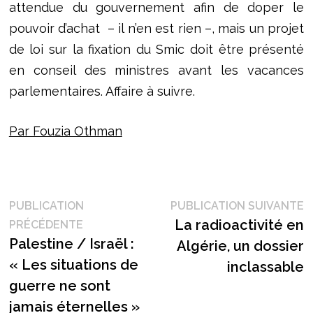
attendue du gouvernement afin de doper le
pouvoir d’achat – il n’en est rien –, mais un projet
de loi sur la fixation du Smic doit être présenté
en conseil des ministres avant les vacances
parlementaires. Affaire à suivre.
Par Fouzia Othman
Navigation
P
PUBLICATION
PUBLICATION SUIVANTE
Publication
s
La radioactivité en
PRÉCÉDENTE
de
précédente :
Palestine / Israël :
Algérie, un dossier
l’article
« Les situations de
inclassable
guerre ne sont
jamais éternelles »