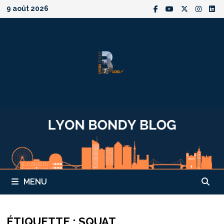
Passer
9 août 2026
au
contenu
MENU
ÉTIQUETTE :
SQUAT