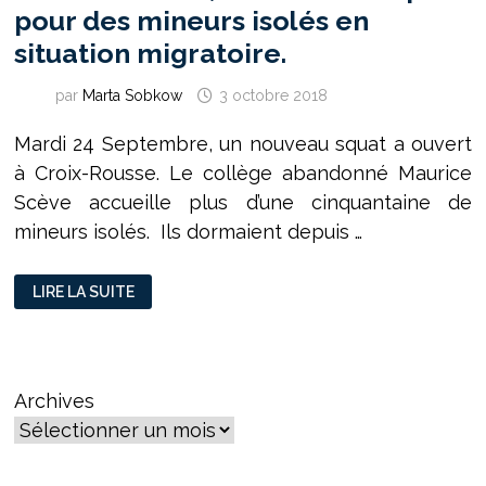
pour des mineurs isolés en
situation migratoire.
par
Marta Sobkow
3 octobre 2018
Mardi 24 Septembre, un nouveau squat a ouvert
à Croix-Rousse. Le collège abandonné Maurice
Scève accueille plus d’une cinquantaine de
mineurs isolés. Ils dormaient depuis …
À
LIRE LA SUITE
CROIX
ROUSSE,
UN
NOUVEAU
SQUAT
POUR
DES
Archives
MINEURS
ISOLÉS
EN
SITUATION
MIGRATOIRE.