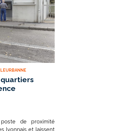
LLEURBANNE
 quartiers
sence
poste de proximité
s lyonnais et laissent