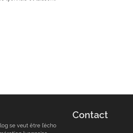
Contact
log se veut être l’écho