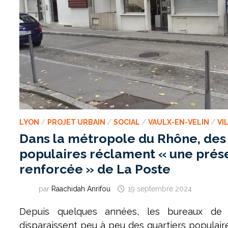
LYON
/
PROJET URBAIN
/
SOCIAL
/
VAULX-EN-VELIN
/
VI
Dans la métropole du Rhône, des
populaires réclament « une pré
renforcée » de La Poste
par
Raachidah Anrifou
19 septembre 2024
Depuis quelques années, les bureaux de 
disparaissent peu à peu des quartiers populaire